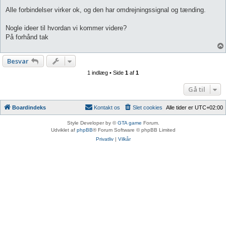
Alle forbindelser virker ok, og den har omdrejningssignal og tænding.
Nogle ideer til hvordan vi kommer videre?
På forhånd tak
Besvar
1 indlæg • Side
1
af
1
Gå til
Boardindeks
Kontakt os
Slet cookies
Alle tider er
UTC+02:00
Style Developer by ©
GTA game
Forum.
Udviklet af
phpBB
® Forum Software © phpBB Limited
Privatliv
|
Vilkår