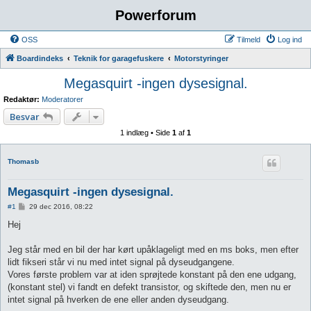
Powerforum
OSS
Tilmeld
Log ind
Boardindeks
Teknik for garagefuskere
Motorstyringer
Megasquirt -ingen dysesignal.
Redaktør:
Moderatorer
Besvar
1 indlæg • Side
1
af
1
Thomasb
Megasquirt -ingen dysesignal.
I
#1
29 dec 2016, 08:22
n
d
Hej
l
æ
g
Jeg står med en bil der har kørt upåklageligt med en ms boks, men efter
lidt fikseri står vi nu med intet signal på dyseudgangene.
Vores første problem var at iden sprøjtede konstant på den ene udgang,
(konstant stel) vi fandt en defekt transistor, og skiftede den, men nu er
intet signal på hverken de ene eller anden dyseudgang.