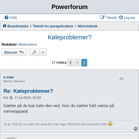
Powerforum
OSS
Tilmeld
Log ind
Boardindeks
Teknik for garagefuskere
Motorteknik
Køleproblemer?
Redaktør:
Moderatorer
Besvar
1
2
Forrige
17 indlæg
K-FINN
Mester Medlem
Re: Køleproblemer?
I
#11
17 jul 2015, 15:33
n
d
Gætter på du kan køle den ned, hvis du sætter fuld varme på
l
varmeapparat.
æ
g
Ja ja, find du nu bare en audi der kan tage 9500rpm på standard dele