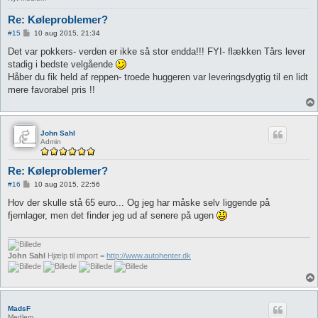
Re: Køleproblemer?
I
#15
10 aug 2015, 21:34
n
d
Det var pokkers- verden er ikke så stor endda!!! FYI- flækken Tårs lever
l
stadig i bedste velgående
æ
g
Håber du fik held af reppen- troede huggeren var leveringsdygtig til en lidt
mere favorabel pris !!
John Sahl
Admin
Re: Køleproblemer?
I
#16
10 aug 2015, 22:56
n
d
Hov der skulle stå 65 euro... Og jeg har måske selv liggende på
l
fjernlager, men det finder jeg ud af senere på ugen
æ
g
John Sahl
Hjælp til import =
http://www.autohenter.dk
MadsF
Medlem