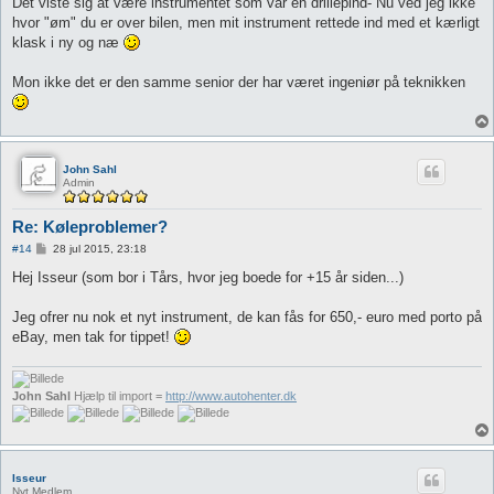
Det viste sig at være instrumentet som var en drillepind- Nu ved jeg ikke
hvor "øm" du er over bilen, men mit instrument rettede ind med et kærligt
klask i ny og næ
Mon ikke det er den samme senior der har været ingeniør på teknikken
John Sahl
Admin
Re: Køleproblemer?
I
#14
28 jul 2015, 23:18
n
d
Hej Isseur (som bor i Tårs, hvor jeg boede for +15 år siden...)
l
æ
g
Jeg ofrer nu nok et nyt instrument, de kan fås for 650,- euro med porto på
eBay, men tak for tippet!
John Sahl
Hjælp til import =
http://www.autohenter.dk
Isseur
Nyt Medlem