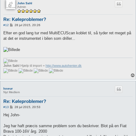
John Sahl
Admin
Re: Køleproblemer?
I
#12
28 jul 2015, 20:26
n
d
Efter en god lang tur med MultiECUScan koblet til, så tyder ret meget på
l
at det er instrumentet i bilen som driller...
æ
g
John Sahl
Hjælp til import =
http://www.autohenter.dk
Isseur
Nyt Medlem
Re: Køleproblemer?
I
#13
28 jul 2015, 20:53
n
d
Hej John-
l
æ
g
Jeg har haft præcis samme problem som du beskriver. Blot på en Fiat
Brava 100-16V årg. 2000