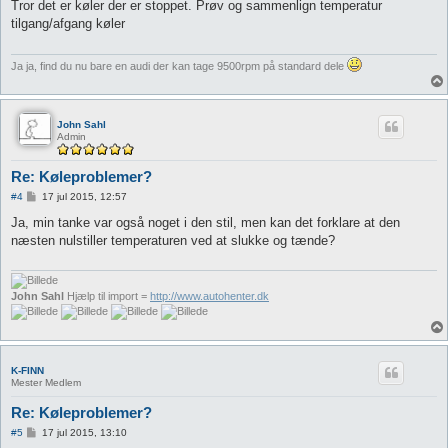
d
Tror det er køler der er stoppet. Prøv og sammenlign temperatur
l
tilgang/afgang køler
æ
g
Ja ja, find du nu bare en audi der kan tage 9500rpm på standard dele
John Sahl
Admin
Re: Køleproblemer?
I
#4
17 jul 2015, 12:57
n
d
Ja, min tanke var også noget i den stil, men kan det forklare at den
l
næsten nulstiller temperaturen ved at slukke og tænde?
æ
g
John Sahl
Hjælp til import =
http://www.autohenter.dk
K-FINN
Mester Medlem
Re: Køleproblemer?
I
#5
17 jul 2015, 13:10
n