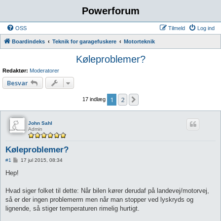
Powerforum
OSS
Tilmeld
Log ind
Boardindeks
Teknik for garagefuskere
Motorteknik
Køleproblemer?
Redaktør:
Moderatorer
Besvar
1
2
Næste
17 indlæg
John Sahl
Admin
Køleproblemer?
I
#1
17 jul 2015, 08:34
n
d
Hep!
l
æ
g
Hvad siger folket til dette: Når bilen kører derudaf på landevej/motorvej,
så er der ingen problemerm men når man stopper ved lyskryds og
lignende, så stiger temperaturen rimelig hurtigt.