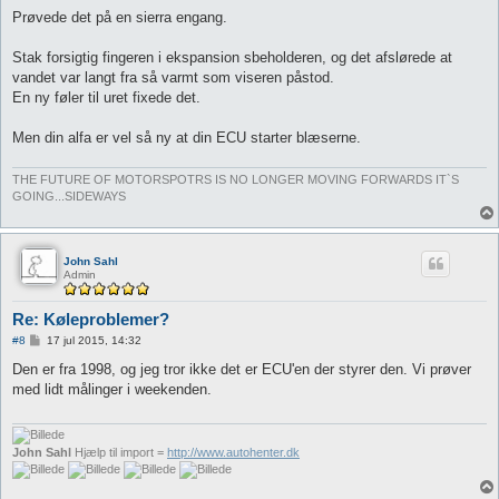
n
d
Prøvede det på en sierra engang.
l
æ
g
Stak forsigtig fingeren i ekspansion sbeholderen, og det afslørede at
vandet var langt fra så varmt som viseren påstod.
En ny føler til uret fixede det.
Men din alfa er vel så ny at din ECU starter blæserne.
THE FUTURE OF MOTORSPOTRS IS NO LONGER MOVING FORWARDS IT`S
GOING...SIDEWAYS
John Sahl
Admin
Re: Køleproblemer?
I
#8
17 jul 2015, 14:32
n
d
Den er fra 1998, og jeg tror ikke det er ECU'en der styrer den. Vi prøver
l
med lidt målinger i weekenden.
æ
g
John Sahl
Hjælp til import =
http://www.autohenter.dk