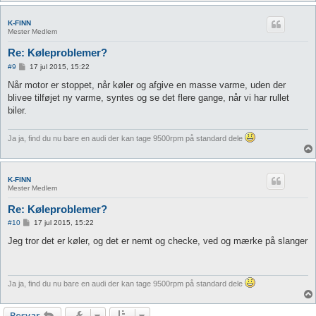
K-FINN
Mester Medlem
Re: Køleproblemer?
I
#9
17 jul 2015, 15:22
n
d
Når motor er stoppet, når køler og afgive en masse varme, uden der
l
blivee tilføjet ny varme, syntes og se det flere gange, når vi har rullet
æ
g
biler.
Ja ja, find du nu bare en audi der kan tage 9500rpm på standard dele
K-FINN
Mester Medlem
Re: Køleproblemer?
I
#10
17 jul 2015, 15:22
n
d
Jeg tror det er køler, og det er nemt og checke, ved og mærke på slanger
l
æ
g
Ja ja, find du nu bare en audi der kan tage 9500rpm på standard dele
Besvar