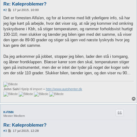
Re: Køleproblemer?
I
#2
17 jul 2015, 10:00
n
d
Det er forresten Alfa'en, og for at komme med lidt yderligere info, så har
l
jeg lige kørt på arbejde, hvor det viser sig, at når jeg kommer ind omkring
æ
g
lyskrydsene i Kbh, så stiger temperaturen, og rammer forholdsvist hurtigt
100-110, men slukker og tænder jeg bilen igen med det samme, så viser
den igen de 89-90 grader og stiger så igen ved næste lyskryds hvor jeg
kan gøre det samme.
Da jeg ankommer på jobbet, stopper jeg bilen, lader den stå i tomgang,
og åbner frontklappen. Blæser kører som den skal, temperaturen stiger
igen på instrumentet, men der er intet der tyder på noget der koger selv
om der står 110 grader. Slukker bilen, tænder igen, og den viser nu 90...
John Sahl
Hjælp til import =
http://www.autohenter.dk
K-FINN
Mester Medlem
Re: Køleproblemer?
I
#3
17 jul 2015, 12:28
n