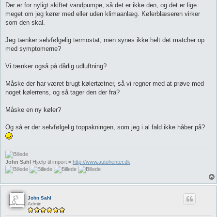
Der er for nyligt skiftet vandpumpe, så det er ikke den, og det er lige
meget om jeg kører med eller uden klimaanlæg. Kølerblæseren virker
som den skal.
Jeg tænker selvfølgelig termostat, men synes ikke helt det matcher op
med symptomerne?
Vi tænker også på dårlig udluftning?
Måske der har været brugt kølertætner, så vi regner med at prøve med
noget kølerrens, og så tager den der fra?
Måske en ny køler?
Og så er der selvfølgelig toppakningen, som jeg i al fald ikke håber på?
John Sahl
Hjælp til import =
http://www.autohenter.dk
John Sahl
Admin