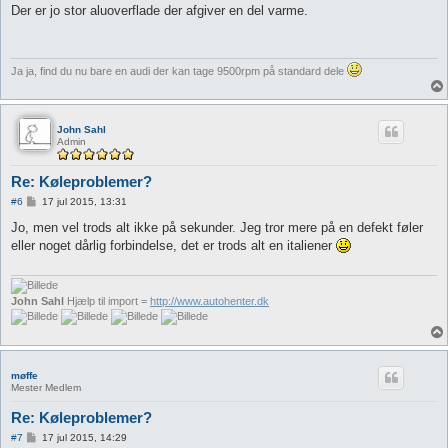
d
Der er jo stor aluoverflade der afgiver en del varme.
l
æ
g
Ja ja, find du nu bare en audi der kan tage 9500rpm på standard dele
John Sahl
Admin
Re: Køleproblemer?
I
#6
17 jul 2015, 13:31
n
d
Jo, men vel trods alt ikke på sekunder. Jeg tror mere på en defekt føler
l
eller noget dårlig forbindelse, det er trods alt en italiener
æ
g
John Sahl
Hjælp til import =
http://www.autohenter.dk
møffe
Mester Medlem
Re: Køleproblemer?
I
#7
17 jul 2015, 14:29