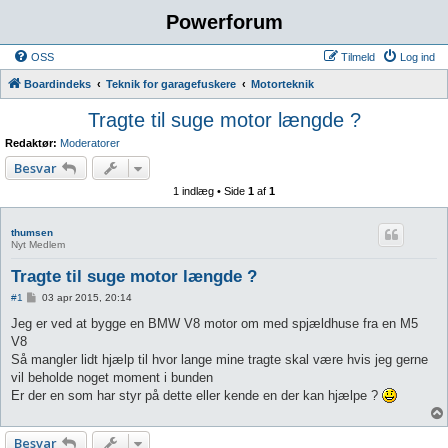
Powerforum
OSS
Tilmeld
Log ind
Boardindeks
Teknik for garagefuskere
Motorteknik
Tragte til suge motor længde ?
Redaktør:
Moderatorer
Besvar
1 indlæg • Side
1
af
1
thumsen
Nyt Medlem
Tragte til suge motor længde ?
I
#1
03 apr 2015, 20:14
n
d
Jeg er ved at bygge en BMW V8 motor om med spjældhuse fra en M5
l
V8
æ
g
Så mangler lidt hjælp til hvor lange mine tragte skal være hvis jeg gerne
vil beholde noget moment i bunden
Er der en som har styr på dette eller kende en der kan hjælpe ?
Besvar