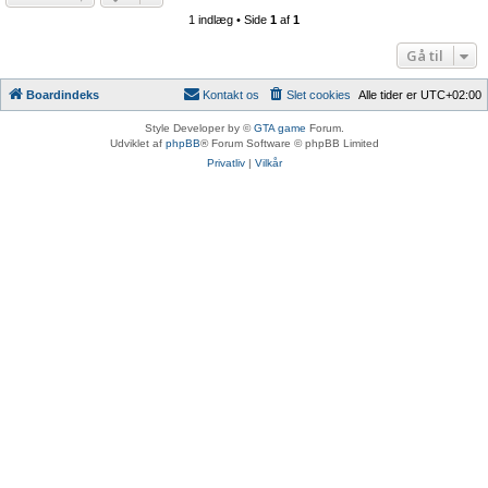
1 indlæg • Side
1
af
1
Gå til
Boardindeks
Kontakt os
Slet cookies
Alle tider er
UTC+02:00
Style Developer by ©
GTA game
Forum.
Udviklet af
phpBB
® Forum Software © phpBB Limited
Privatliv
|
Vilkår