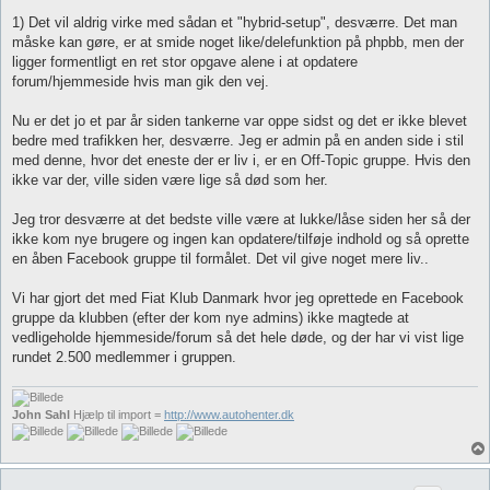
n
d
1) Det vil aldrig virke med sådan et "hybrid-setup", desværre. Det man
l
måske kan gøre, er at smide noget like/delefunktion på phpbb, men der
æ
g
ligger formentligt en ret stor opgave alene i at opdatere
forum/hjemmeside hvis man gik den vej.
Nu er det jo et par år siden tankerne var oppe sidst og det er ikke blevet
bedre med trafikken her, desværre. Jeg er admin på en anden side i stil
med denne, hvor det eneste der er liv i, er en Off-Topic gruppe. Hvis den
ikke var der, ville siden være lige så død som her.
Jeg tror desværre at det bedste ville være at lukke/låse siden her så der
ikke kom nye brugere og ingen kan opdatere/tilføje indhold og så oprette
en åben Facebook gruppe til formålet. Det vil give noget mere liv..
Vi har gjort det med Fiat Klub Danmark hvor jeg oprettede en Facebook
gruppe da klubben (efter der kom nye admins) ikke magtede at
vedligeholde hjemmeside/forum så det hele døde, og der har vi vist lige
rundet 2.500 medlemmer i gruppen.
John Sahl
Hjælp til import =
http://www.autohenter.dk