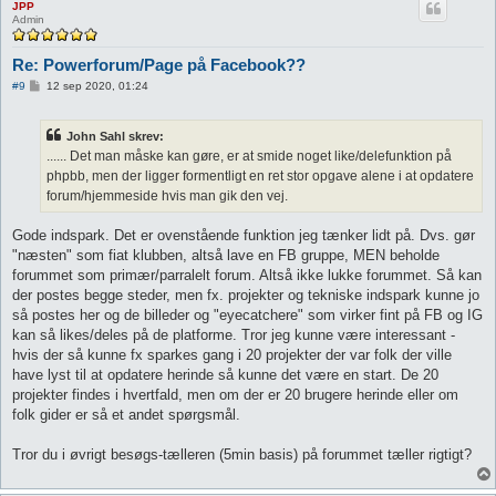
JPP
Admin
Re: Powerforum/Page på Facebook??
I
#9
12 sep 2020, 01:24
n
d
l
John Sahl skrev:
æ
g
...... Det man måske kan gøre, er at smide noget like/delefunktion på
phpbb, men der ligger formentligt en ret stor opgave alene i at opdatere
forum/hjemmeside hvis man gik den vej.
Gode indspark. Det er ovenstående funktion jeg tænker lidt på. Dvs. gør
"næsten" som fiat klubben, altså lave en FB gruppe, MEN beholde
forummet som primær/parralelt forum. Altså ikke lukke forummet. Så kan
der postes begge steder, men fx. projekter og tekniske indspark kunne jo
så postes her og de billeder og "eyecatchere" som virker fint på FB og IG
kan så likes/deles på de platforme. Tror jeg kunne være interessant -
hvis der så kunne fx sparkes gang i 20 projekter der var folk der ville
have lyst til at opdatere herinde så kunne det være en start. De 20
projekter findes i hvertfald, men om der er 20 brugere herinde eller om
folk gider er så et andet spørgsmål.
Tror du i øvrigt besøgs-tælleren (5min basis) på forummet tæller rigtigt?