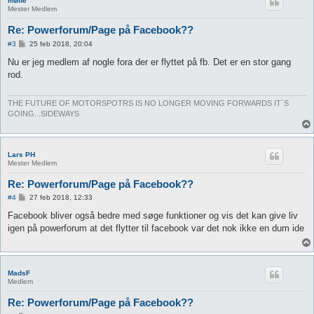
møffe
Mester Medlem
Re: Powerforum/Page på Facebook??
I
#3
25 feb 2018, 20:04
n
d
Nu er jeg medlem af nogle fora der er flyttet på fb. Det er en stor gang
l
rod.
æ
g
THE FUTURE OF MOTORSPOTRS IS NO LONGER MOVING FORWARDS IT`S
GOING...SIDEWAYS
Lars PH
Mester Medlem
Re: Powerforum/Page på Facebook??
I
#4
27 feb 2018, 12:33
n
d
Facebook bliver også bedre med søge funktioner og vis det kan give liv
l
igen på powerforum at det flytter til facebook var det nok ikke en dum ide
æ
g
MadsF
Medlem
Re: Powerforum/Page på Facebook??