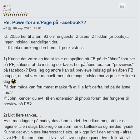
JPP
Admin
Re: Powerforum/Page på Facebook??
I
#7
09 sep 2020, 21:01
n
d
Kl: 20:55 her til aften: 93 online guests, 2 users, 2 hidden (or boots)....
l
Ingen indslag i uendelige tider.
æ
g
Lidt tanker omkring den fremtidige eksistens:
1) Kunne det være en ide at lave en spejling på FB på de "åbne" fora her
på PF, således at de indslag der laves her på åbne fora kan "previewes"
på facebook? Dvs. jeg og andre kan så previewe indslag på en åben FB
gruppe, det vil være manuelt men så mange indslag har vi jo heller ikke i
dag
På den måde kan forummet måske få et lille løft derfra ind på de åbne
fora?
@John, kender du evt. til en extension til phpbb forum der fungerer til
preview på FB?
2) Lidt flere tanker....
Hvis man kigger på harley davidson bladet der udkommer, så har de
regioner....en slags klub-regioner som har et fælleskab og mødes fysisk.
Kunne det evt. være interessant f.eks. at kigge lidt i den retning - altsa
lave PF lidt mere intimt - dvs. evt. lave nogle regioner hvor folk så evt.