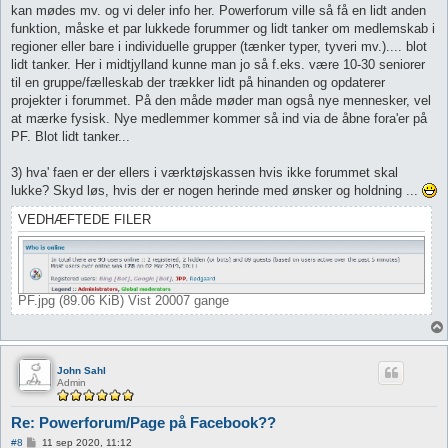
kan mødes mv. og vi deler info her. Powerforum ville så få en lidt anden
funktion, måske et par lukkede forummer og lidt tanker om medlemskab i
regioner eller bare i individuelle grupper (tænker typer, tyveri mv.).... blot
lidt tanker. Her i midtjylland kunne man jo så f.eks. være 10-30 seniorer
til en gruppe/fælleskab der trækker lidt på hinanden og opdaterer
projekter i forummet. På den måde møder man også nye mennesker, vel
at mærke fysisk. Nye medlemmer kommer så ind via de åbne fora'er på
PF. Blot lidt tanker...
3) hva' faen er der ellers i værktøjskassen hvis ikke forummet skal
lukke? Skyd løs, hvis der er nogen herinde med ønsker og holdning ...
VEDHÆFTEDE FILER
PF.jpg (89.06 KiB) Vist 20007 gange
John Sahl
Admin
Re: Powerforum/Page på Facebook??
I
#8
11 sep 2020, 11:12