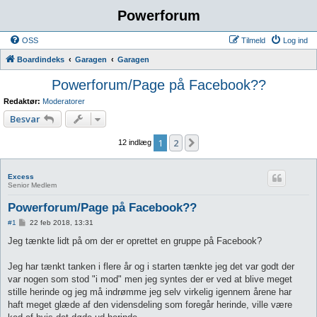
Powerforum
OSS
Tilmeld
Log ind
Boardindeks
Garagen
Garagen
Powerforum/Page på Facebook??
Redaktør:
Moderatorer
Besvar
1
2
Næste
12 indlæg
Excess
Senior Medlem
Powerforum/Page på Facebook??
I
#1
22 feb 2018, 13:31
n
d
Jeg tænkte lidt på om der er oprettet en gruppe på Facebook?
l
æ
g
Jeg har tænkt tanken i flere år og i starten tænkte jeg det var godt der
var nogen som stod "i mod" men jeg syntes der er ved at blive meget
stille herinde og jeg må indrømme jeg selv virkelig igennem årene har
haft meget glæde af den vidensdeling som foregår herinde, ville være