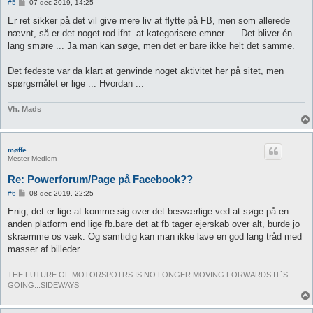
I
#5
07 dec 2019, 14:25
n
d
Er ret sikker på det vil give mere liv at flytte på FB, men som allerede
l
nævnt, så er det noget rod ifht. at kategorisere emner .... Det bliver én
æ
g
lang smøre ... Ja man kan søge, men det er bare ikke helt det samme.
Det fedeste var da klart at genvinde noget aktivitet her på sitet, men
spørgsmålet er lige ... Hvordan ...
Vh. Mads
møffe
Mester Medlem
Re: Powerforum/Page på Facebook??
I
#6
08 dec 2019, 22:25
n
d
Enig, det er lige at komme sig over det besværlige ved at søge på en
l
anden platform end lige fb.bare det at fb tager ejerskab over alt, burde jo
æ
g
skræmme os væk. Og samtidig kan man ikke lave en god lang tråd med
masser af billeder.
THE FUTURE OF MOTORSPOTRS IS NO LONGER MOVING FORWARDS IT`S
GOING...SIDEWAYS