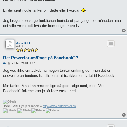
ked af hvis det døde ud herinde.
Er der gjort nogle tanker om dette eller hvordan
Jeg bruger selv søge funktionen herinde et par gange om måneden, men
det ville være fedt hvis der kom noget mere liv....
John Sahl
Admin
Re: Powerforum/Page på Facebook??
I
#2
23 feb 2018, 17:10
n
d
Jeg ved ikke om Jakob har nogen tanker omkring det, men det er
l
desværre en tendens fra alle fora, at trafikken er flyttet til Facebook.
æ
g
Min tanke: Man kan næsten lige så godt følge med, men "Anti-
Facebook" folkene kan jo så ikke være med.
John Sahl
Hjælp til import =
http://www.autohenter.dk