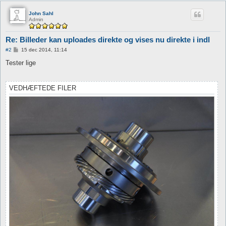
John Sahl
Admin
Re: Billeder kan uploades direkte og vises nu direkte i indl
I
#2
15 dec 2014, 11:14
n
d
Tester lige
l
æ
g
VEDHÆFTEDE FILER