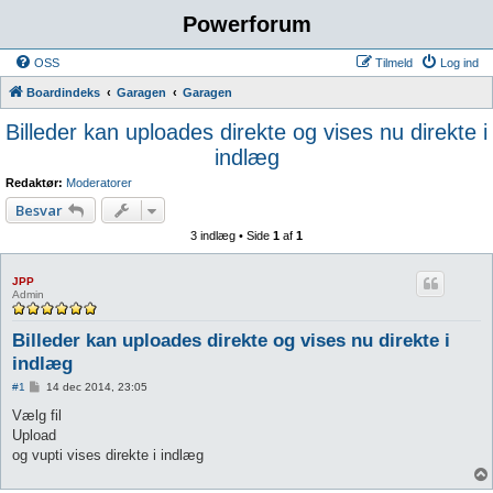
Powerforum
OSS
Tilmeld
Log ind
Boardindeks
Garagen
Garagen
Billeder kan uploades direkte og vises nu direkte i
indlæg
Redaktør:
Moderatorer
Besvar
3 indlæg • Side
1
af
1
JPP
Admin
Billeder kan uploades direkte og vises nu direkte i
indlæg
I
#1
14 dec 2014, 23:05
n
d
Vælg fil
l
Upload
æ
g
og vupti vises direkte i indlæg