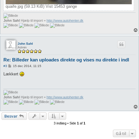
quaife.jpg (59.13 KiB) Vist 15453 gange
John Sahl
Hjælp til import =
http://www.autohenter.dk
John Sahl
Admin
Re: Billeder kan uploades direkte og vises nu direkte i indl
I
#3
15 dec 2014, 11:15
n
d
Lækkert
l
æ
g
John Sahl
Hjælp til import =
http://www.autohenter.dk
Besvar
3 indlæg • Side
1
af
1
Gå til