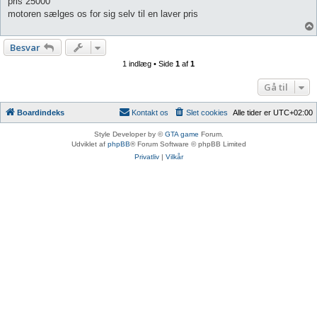
pris 25000
motoren sælges os for sig selv til en laver pris
Besvar
1 indlæg • Side
1
af
1
Gå til
Boardindeks
Kontakt os
Slet cookies
Alle tider er
UTC+02:00
Style Developer by ©
GTA game
Forum.
Udviklet af
phpBB
® Forum Software © phpBB Limited
Privatliv
|
Vilkår