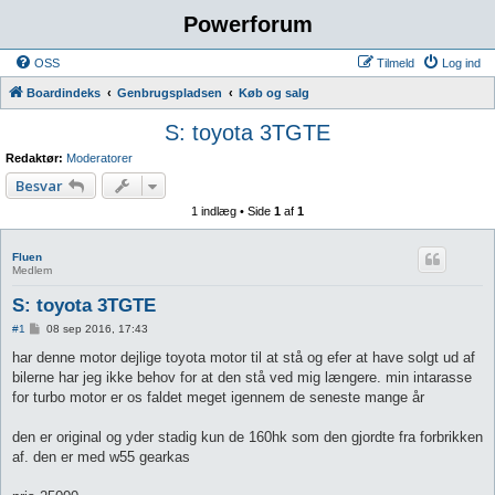
Powerforum
OSS
Tilmeld
Log ind
Boardindeks
Genbrugspladsen
Køb og salg
S: toyota 3TGTE
Redaktør:
Moderatorer
Besvar
1 indlæg • Side
1
af
1
Fluen
Medlem
S: toyota 3TGTE
I
#1
08 sep 2016, 17:43
n
d
har denne motor dejlige toyota motor til at stå og efer at have solgt ud af
l
bilerne har jeg ikke behov for at den stå ved mig længere. min intarasse
æ
g
for turbo motor er os faldet meget igennem de seneste mange år
den er original og yder stadig kun de 160hk som den gjordte fra forbrikken
af. den er med w55 gearkas