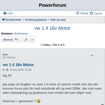
Powerforum
OSS
Tilmeld
Log ind
Boardindeks
Genbrugspladsen
Køb og salg
vw 1.4 16v Motor
Redaktør:
Moderatorer
Besvar
1 indlæg • Side
1
af
1
thatt
Nyt Medlem
vw 1.4 16v Motor
I
#1
23 dec 2015, 21:49
n
d
Hej PF
l
æ
g
jeg søger en brugbar vw, seat 1.4 motor af samme model som den der
kommer fra en polo 6n med motorkode afh og med 100hk. den skal være
uden indsprøjtning og gearkasse med mindre det bare følger med.
Hvad har i i gemmeren ?