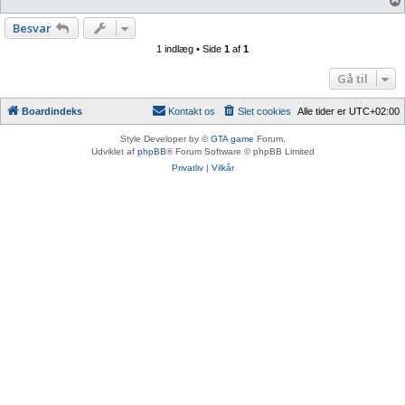
Besvar
1 indlæg • Side
1
af
1
Gå til
Boardindeks
Kontakt os
Slet cookies
Alle tider er
UTC+02:00
Style Developer by ©
GTA game
Forum.
Udviklet af
phpBB
® Forum Software © phpBB Limited
Privatliv
|
Vilkår