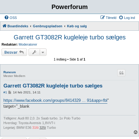
Powerforum
OSS
Tilmeld
Log ind
Boardindeks
Genbrugspladsen
Køb og salg
Garrett GT3082R kugleleje turbo sælges
Redaktør:
Moderatorer
Besvar
1 indlæg • Side
1
af
1
Runesm
Mester Medlem
Garrett GT3082R kugleleje turbo sælges
I
#1
14 feb 2021, 14:11
n
d
https://www.facebook.com/groups/8414329 ... 91&app=fbl
"
l
target="_blank
æ
g
Tidligere: Audi 80 2,0. 2x Saab turbo. 1x Polo Turbo
Hverdag: Toyota Avensis 1,8VVT-i
Legetøj: BMW E36
316i
325i
Turbo