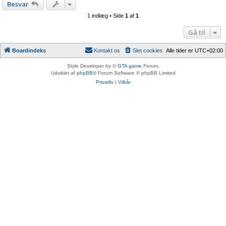
Besvar
1 indlæg • Side
1
af
1
Gå til
Boardindeks
Kontakt os
Slet cookies
Alle tider er
UTC+02:00
Style Developer by ©
GTA game
Forum.
Udviklet af
phpBB
® Forum Software © phpBB Limited
Privatliv
|
Vilkår