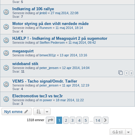
Svar:
5
Indkøring af 106 rallye
Seneste indlæg af
jimb0
«
27 maj 2014, 22:08
Svar:
7
Motor styring på den vildt nørdede måde
Seneste indlæg af
Runesm
«
11 maj 2014, 18:14
Svar:
4
HJÆLP ! - Indkøring af Meagsquirt 2 på sugemotor
Seneste indlæg af
Steffen Pedersen
«
11 maj 2014, 09:42
megasquirt
Seneste indlæg af
bmwe301jz
«
13 apr 2014, 13:16
wideband stik
Seneste indlæg af
peter_jensen
«
12 apr 2014, 14:04
Svar:
11
1
2
VEMS - Tacho signal/Omdr. Tæller
Seneste indlæg af
peter_jensen
«
11 apr 2014, 12:19
Svar:
4
Electromotive tec3 vs tec3r
Seneste indlæg af
m power
«
18 mar 2014, 11:22
Svar:
3
Nyt emne
Side
1
af
14
1
2
3
4
5
14
Næste
1318 emner
…
Gå til