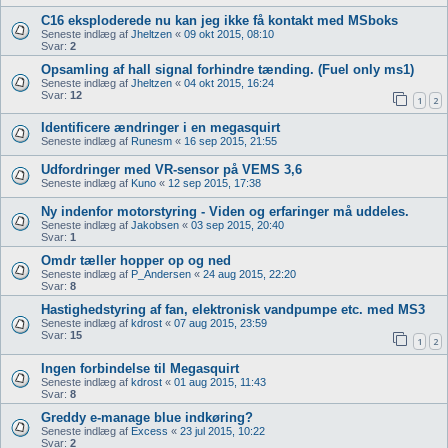
C16 eksploderede nu kan jeg ikke få kontakt med MSboks
Seneste indlæg af
Jheltzen
«
09 okt 2015, 08:10
Svar:
2
Opsamling af hall signal forhindre tænding. (Fuel only ms1)
Seneste indlæg af
Jheltzen
«
04 okt 2015, 16:24
Svar:
12
1
2
Identificere ændringer i en megasquirt
Seneste indlæg af
Runesm
«
16 sep 2015, 21:55
Udfordringer med VR-sensor på VEMS 3,6
Seneste indlæg af
Kuno
«
12 sep 2015, 17:38
Ny indenfor motorstyring - Viden og erfaringer må uddeles.
Seneste indlæg af
Jakobsen
«
03 sep 2015, 20:40
Svar:
1
Omdr tæller hopper op og ned
Seneste indlæg af
P_Andersen
«
24 aug 2015, 22:20
Svar:
8
Hastighedstyring af fan, elektronisk vandpumpe etc. med MS3
Seneste indlæg af
kdrost
«
07 aug 2015, 23:59
Svar:
15
1
2
Ingen forbindelse til Megasquirt
Seneste indlæg af
kdrost
«
01 aug 2015, 11:43
Svar:
8
Greddy e-manage blue indkøring?
Seneste indlæg af
Excess
«
23 jul 2015, 10:22
Svar:
2