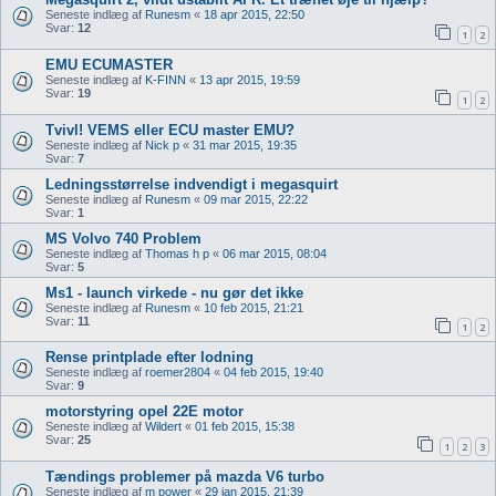
Seneste indlæg af
Runesm
«
18 apr 2015, 22:50
Svar:
12
1
2
EMU ECUMASTER
Seneste indlæg af
K-FINN
«
13 apr 2015, 19:59
Svar:
19
1
2
Tvivl! VEMS eller ECU master EMU?
Seneste indlæg af
Nick p
«
31 mar 2015, 19:35
Svar:
7
Ledningsstørrelse indvendigt i megasquirt
Seneste indlæg af
Runesm
«
09 mar 2015, 22:22
Svar:
1
MS Volvo 740 Problem
Seneste indlæg af
Thomas h p
«
06 mar 2015, 08:04
Svar:
5
Ms1 - launch virkede - nu gør det ikke
Seneste indlæg af
Runesm
«
10 feb 2015, 21:21
Svar:
11
1
2
Rense printplade efter lodning
Seneste indlæg af
roemer2804
«
04 feb 2015, 19:40
Svar:
9
motorstyring opel 22E motor
Seneste indlæg af
Wildert
«
01 feb 2015, 15:38
Svar:
25
1
2
3
Tændings problemer på mazda V6 turbo
Seneste indlæg af
m power
«
29 jan 2015, 21:39