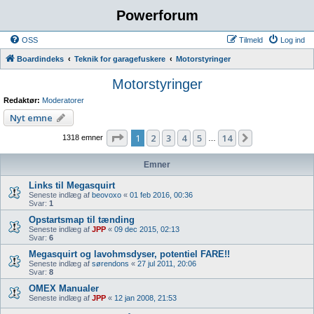
Powerforum
OSS
Tilmeld
Log ind
Boardindeks
Teknik for garagefuskere
Motorstyringer
Motorstyringer
Redaktør:
Moderatorer
Nyt emne
Side
1
af
14
1
2
3
4
5
14
Næste
1318 emner
…
Emner
Links til Megasquirt
Seneste indlæg af
beovoxo
«
01 feb 2016, 00:36
Svar:
1
Opstartsmap til tænding
Seneste indlæg af
JPP
«
09 dec 2015, 02:13
Svar:
6
Megasquirt og lavohmsdyser, potentiel FARE!!
Seneste indlæg af
sørendons
«
27 jul 2011, 20:06
Svar:
8
OMEX Manualer
Seneste indlæg af
JPP
«
12 jan 2008, 21:53