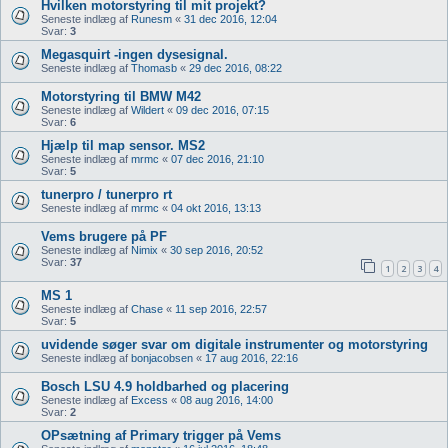
Hvilken motorstyring til mit projekt?
Seneste indlæg af
Runesm
«
31 dec 2016, 12:04
Svar:
3
Megasquirt -ingen dysesignal.
Seneste indlæg af
Thomasb
«
29 dec 2016, 08:22
Motorstyring til BMW M42
Seneste indlæg af
Wildert
«
09 dec 2016, 07:15
Svar:
6
Hjælp til map sensor. MS2
Seneste indlæg af
mrmc
«
07 dec 2016, 21:10
Svar:
5
tunerpro / tunerpro rt
Seneste indlæg af
mrmc
«
04 okt 2016, 13:13
Vems brugere på PF
Seneste indlæg af
Nimix
«
30 sep 2016, 20:52
Svar:
37
1
2
3
4
MS 1
Seneste indlæg af
Chase
«
11 sep 2016, 22:57
Svar:
5
uvidende søger svar om digitale instrumenter og motorstyring
Seneste indlæg af
bonjacobsen
«
17 aug 2016, 22:16
Bosch LSU 4.9 holdbarhed og placering
Seneste indlæg af
Excess
«
08 aug 2016, 14:00
Svar:
2
OPsætning af Primary trigger på Vems