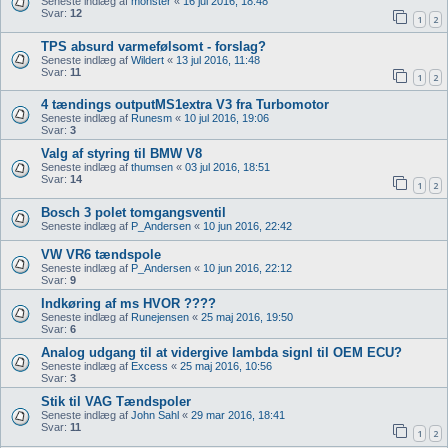
Seneste indlæg af
monster
«
16 jul 2016, 18:48
Svar:
12
1
2
TPS absurd varmefølsomt - forslag?
Seneste indlæg af
Wildert
«
13 jul 2016, 11:48
Svar:
11
1
2
4 tændings outputMS1extra V3 fra Turbomotor
Seneste indlæg af
Runesm
«
10 jul 2016, 19:06
Svar:
3
Valg af styring til BMW V8
Seneste indlæg af
thumsen
«
03 jul 2016, 18:51
Svar:
14
1
2
Bosch 3 polet tomgangsventil
Seneste indlæg af
P_Andersen
«
10 jun 2016, 22:42
VW VR6 tændspole
Seneste indlæg af
P_Andersen
«
10 jun 2016, 22:12
Svar:
9
Indkøring af ms HVOR ????
Seneste indlæg af
Runejensen
«
25 maj 2016, 19:50
Svar:
6
Analog udgang til at vidergive lambda signl til OEM ECU?
Seneste indlæg af
Excess
«
25 maj 2016, 10:56
Svar:
3
Stik til VAG Tændspoler
Seneste indlæg af
John Sahl
«
29 mar 2016, 18:41
Svar:
11
1
2