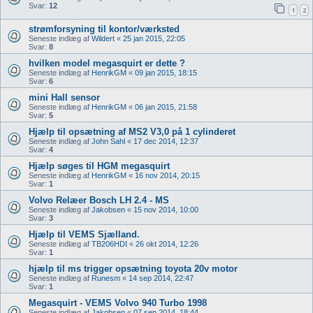
Svar:
12
1
2
strømforsyning til kontor/værksted
Seneste indlæg af
Wildert
«
25 jan 2015, 22:05
Svar:
8
hvilken model megasquirt er dette ?
Seneste indlæg af
HenrikGM
«
09 jan 2015, 18:15
Svar:
6
mini Hall sensor
Seneste indlæg af
HenrikGM
«
06 jan 2015, 21:58
Svar:
5
Hjælp til opsætning af MS2 V3,0 på 1 cylinderet
Seneste indlæg af
John Sahl
«
17 dec 2014, 12:37
Svar:
4
Hjælp søges til HGM megasquirt
Seneste indlæg af
HenrikGM
«
16 nov 2014, 20:15
Svar:
1
Volvo Relæer Bosch LH 2.4 - MS
Seneste indlæg af
Jakobsen
«
15 nov 2014, 10:00
Svar:
3
Hjælp til VEMS Sjælland.
Seneste indlæg af
TB206HDI
«
26 okt 2014, 12:26
Svar:
1
hjælp til ms trigger opsætning toyota 20v motor
Seneste indlæg af
Runesm
«
14 sep 2014, 22:47
Svar:
1
Megasquirt - VEMS Volvo 940 Turbo 1998
Seneste indlæg af
Jakobsen
«
07 sep 2014, 18:44