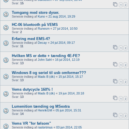
Svar:
15
1
2
Tomgang med store dyser.
Seneste indlæg af
Kuno
«
21 aug 2014, 19:29
HC-06 bluetooth på VEMS
Seneste indlæg af
Runesm
«
27 jul 2014, 10:50
Svar:
2
Erfaring med EMS-4?
Seneste indlæg af
Decay
«
24 jul 2014, 09:17
Svar:
11
1
2
Hvilken MS er dette + tænding 4E-FE?
Seneste indlæg af
John Sahl
«
16 jul 2014, 12:19
Svar:
13
1
2
Windows 8 og seriel til usb omformer???
Seneste indlæg af
Mads B (dk)
«
15 jul 2014, 15:17
Svar:
13
1
2
Vems dutycycle 160% !
Seneste indlæg af
Mads B (dk)
«
19 jun 2014, 20:18
Svar:
13
1
2
Lumenition tænding og MSextra
Seneste indlæg af
HenrikGM
«
05 jun 2014, 15:31
Svar:
14
1
2
Vems VR "for følsom"
Seneste indlæg af
raslortmus
«
03 jun 2014, 22:05