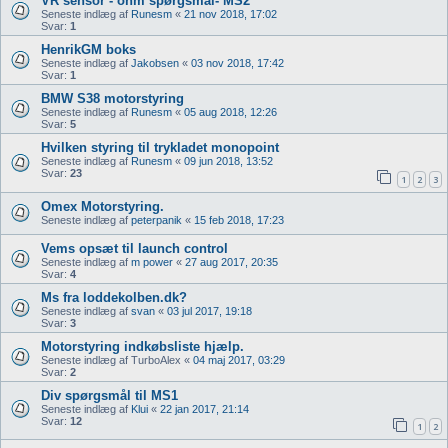
VR sensor - ohm spørgsmål- MS2
Seneste indlæg af
Runesm
«
21 nov 2018, 17:02
Svar:
1
HenrikGM boks
Seneste indlæg af
Jakobsen
«
03 nov 2018, 17:42
Svar:
1
BMW S38 motorstyring
Seneste indlæg af
Runesm
«
05 aug 2018, 12:26
Svar:
5
Hvilken styring til trykladet monopoint
Seneste indlæg af
Runesm
«
09 jun 2018, 13:52
Svar:
23
1
2
3
Omex Motorstyring.
Seneste indlæg af
peterpanik
«
15 feb 2018, 17:23
Vems opsæt til launch control
Seneste indlæg af
m power
«
27 aug 2017, 20:35
Svar:
4
Ms fra loddekolben.dk?
Seneste indlæg af
svan
«
03 jul 2017, 19:18
Svar:
3
Motorstyring indkøbsliste hjælp.
Seneste indlæg af
TurboAlex
«
04 maj 2017, 03:29
Svar:
2
Div spørgsmål til MS1
Seneste indlæg af
Klui
«
22 jan 2017, 21:14
Svar:
12
1
2