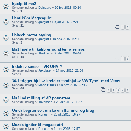
hjælp til ms2
Seneste indlæg af
Daigaard
«
10 feb 2016, 00:10
Svar:
1
HenrikGm Megasquirt
Seneste indlæg af
gmtgmt
«
03 jan 2016, 22:21
Svar:
11
1
2
Haltech motor styring
Seneste indlæg af
gmtgmt
«
19 dec 2015, 19:41
Svar:
3
Ms1 hjælp til kalibrering af temp sensor.
Seneste indlæg af
Jheltzen
«
05 dec 2015, 09:46
Svar:
15
1
2
Induktiv sensor - VR OHM ?
Seneste indlæg af
Jakobsen
«
14 nov 2015, 21:06
Svar:
6
36-1 trigger hjul -> kreidler tandhjul -> VW Type1 med Vems
Seneste indlæg af
Mads B (dk)
«
09 nov 2015, 02:45
Svar:
46
1
2
3
4
5
Ms2 indstillling af VR potmetere
Seneste indlæg af
Jakobsen
«
26 okt 2015, 11:37
Omdr begrænser, ønske om flammer og brag
Seneste indlæg af
Runesm
«
25 okt 2015, 16:27
Svar:
9
Mazda igniter til megasquirt
Seneste indlæg af
Runesm
«
11 okt 2015, 17:57