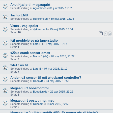
Akut hjælp til megasquirt
Seneste indlæg af
Agronbech
«
01 jun 2015, 12:32
Tacho EMU
Seneste indlæg af
Runejensen
«
30 maj 2015, 18:04
Vems - vag spoler
Seneste indlæg af
dykkerdahl
«
25 maj 2015, 13:04
Svar:
16
1
2
fejl meddelelse på tunerstudio
Seneste indlæg af
Lars E
«
11 maj 2015, 10:17
Svar:
1
x20xe crank sensor omex
Seneste indlæg af
Mads B (dk)
«
09 maj 2015, 21:22
Svar:
6
24s13 ini fil
Seneste indlæg af
Lars E
«
07 maj 2015, 21:12
Svar:
7
Anden o2 sensor til mit wideband controller?
Seneste indlæg af
DannyB
«
04 maj 2015, 19:58
Megasquirt boostcontrol
Seneste indlæg af
Boostjunkie
«
29 apr 2015, 21:22
Svar:
3
Megasquirt opsætning, msq
Seneste indlæg af
Runesm
«
18 apr 2015, 22:53
Svar:
2
Megasquirt 2, vildt ustabilt AFR. Et trænet øje til hjælp?