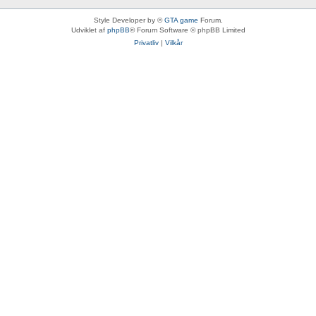
Style Developer by ©
GTA game
Forum.
Udviklet af
phpBB
® Forum Software © phpBB Limited
Privatliv
|
Vilkår