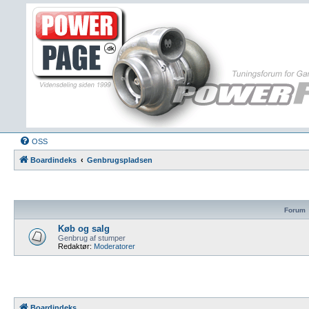
OSS
Boardindeks
Genbrugspladsen
Forum
Køb og salg
Genbrug af stumper
Redaktør:
Moderatorer
Boardindeks