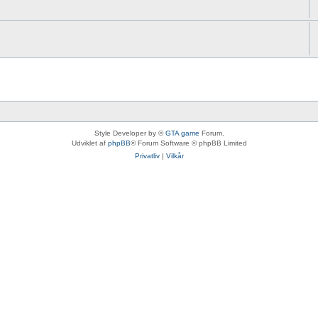
Style Developer by ©
GTA game
Forum.
Udviklet af
phpBB
® Forum Software © phpBB Limited
Privatliv
|
Vilkår