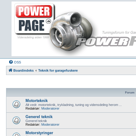
OSS
Boardindeks
Teknik for garagefuskere
Forum
Motorteknik
Alt vedr. motorteknik, trykladning, tuning og vidensdeling herom ...
Redaktør:
Moderatorer
Generel teknik
Generel teknik
Redaktør:
Moderatorer
Motorstyringer