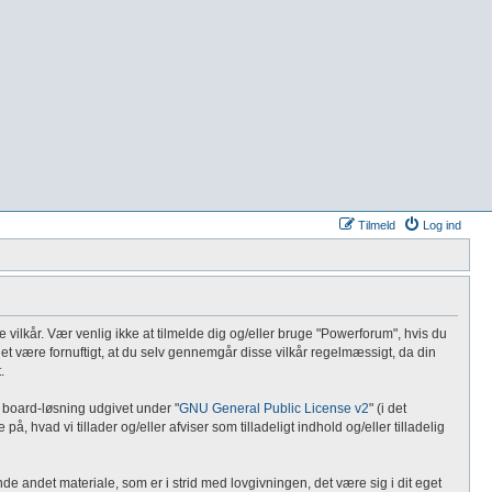
Tilmeld
Log ind
de vilkår. Vær venlig ikke at tilmelde dig og/eller bruge "Powerforum", hvis du
vil det være fornuftigt, at du selv gennemgår disse vilkår regelmæssigt, da din
.
 board-løsning udgivet under "
GNU General Public License v2
" (i det
 hvad vi tillader og/eller afviser som tilladeligt indhold og/eller tilladelig
de andet materiale, som er i strid med lovgivningen, det være sig i dit eget