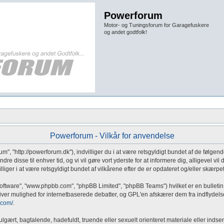
Powerforum
Motor- og Tuningsforum for Garagefuskere
og andet godtfolk!
Powerforum - Vilkår for anvendelse
um", "http://powerforum.dk"), indvilliger du i at være retsgyldigt bundet af de følgen
ændre disse til enhver tid, og vi vil gøre vort yderste for at informere dig, alligevel 
lliger i at være retsgyldigt bundet af vilkårene efter de er opdateret og/eller skærpet
software", "www.phpbb.com", "phpBB Limited", "phpBB Teams") hvilket er en bulletin
er mulighed for internetbaserede debatter, og GPL'en afskærer dem fra indflydelse på,
.com/
.
gært, bagtalende, hadefuldt, truende eller sexuelt orienteret materiale eller indsen