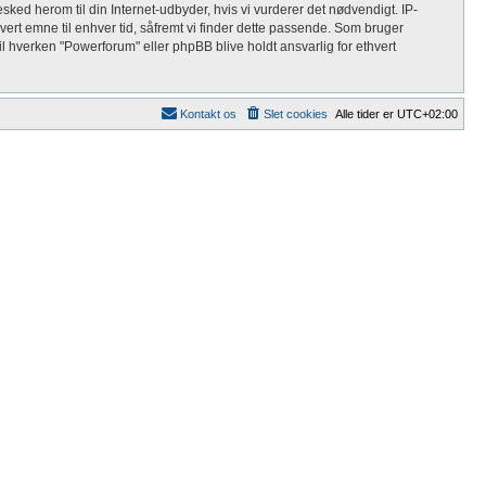
sked herom til din Internet-udbyder, hvis vi vurderer det nødvendigt. IP-
thvert emne til enhver tid, såfremt vi finder dette passende. Som bruger
 vil hverken "Powerforum" eller phpBB blive holdt ansvarlig for ethvert
Kontakt os
Slet cookies
Alle tider er
UTC+02:00