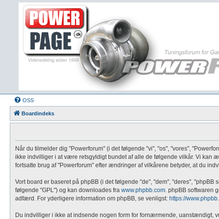
OSS
Boardindeks
Når du tilmelder dig "Powerforum" (i det følgende "vi", "os", "vores", "Powerfor
ikke indvilliger i at være retsgyldigt bundet af alle de følgende vilkår. Vi kan 
fortsatte brug af "Powerforum" efter ændringer af vilkårene betyder, at du indvi
Vort board er baseret på phpBB (i det følgende "de", "dem", "deres", "phpBB 
følgende "GPL") og kan downloades fra
www.phpbb.com
. phpBB softwaren giv
adfærd. For yderligere information om phpBB, se venligst:
https://www.phpbb
Du indvilliger i ikke at indsende nogen form for fornærmende, uanstændigt, vul