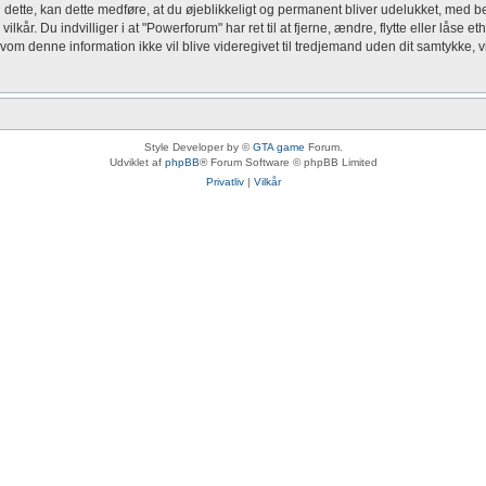
u dette, kan dette medføre, at du øjeblikkeligt og permanent bliver udelukket, med be
kår. Du indvilliger i at "Powerforum" har ret til at fjerne, ændre, flytte eller låse e
Selvom denne information ikke vil blive videregivet til tredjemand uden dit samtykke,
Style Developer by ©
GTA game
Forum.
Udviklet af
phpBB
® Forum Software © phpBB Limited
Privatliv
|
Vilkår