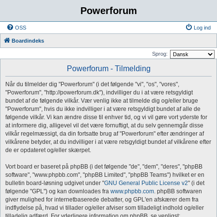
Powerforum
OSS
Log ind
Boardindeks
Sprog:
Powerforum - Tilmelding
Når du tilmelder dig "Powerforum" (i det følgende "vi", "os", "vores",
"Powerforum", "http://powerforum.dk"), indvilliger du i at være retsgyldigt
bundet af de følgende vilkår. Vær venlig ikke at tilmelde dig og/eller bruge
"Powerforum", hvis du ikke indvilliger i at være retsgyldigt bundet af alle de
følgende vilkår. Vi kan ændre disse til enhver tid, og vi vil gøre vort yderste for
at informere dig, alligevel vil det være fornuftigt, at du selv gennemgår disse
vilkår regelmæssigt, da din fortsatte brug af "Powerforum" efter ændringer af
vilkårene betyder, at du indvilliger i at være retsgyldigt bundet af vilkårene efter
de er opdateret og/eller skærpet.
Vort board er baseret på phpBB (i det følgende "de", "dem", "deres", "phpBB
software", "www.phpbb.com", "phpBB Limited", "phpBB Teams") hvilket er en
bulletin board-løsning udgivet under "
GNU General Public License v2
" (i det
følgende "GPL") og kan downloades fra
www.phpbb.com
. phpBB softwaren
giver mulighed for internetbaserede debatter, og GPL'en afskærer dem fra
indflydelse på, hvad vi tillader og/eller afviser som tilladeligt indhold og/eller
tilladelig adfærd. For yderligere information om phpBB, se venligst: