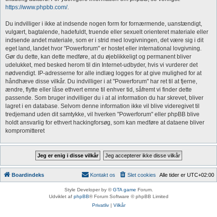
https://www.phpbb.com/
.
Du indvilliger i ikke at indsende nogen form for fornærmende, uanstændigt,
vulgært, bagtalende, hadefuldt, truende eller sexuelt orienteret materiale eller
indsende andet materiale, som er i strid med lovgivningen, det være sig i dit
eget land, landet hvor "Powerforum" er hostet eller international lovgivning.
Gør du dette, kan dette medføre, at du øjeblikkeligt og permanent bliver
udelukket, med besked herom til din Internet-udbyder, hvis vi vurderer det
nødvendigt. IP-adresserne for alle indlæg logges for at give mulighed for at
håndhæve disse vilkår. Du indvilliger i at "Powerforum" har ret til at fjerne,
ændre, flytte eller låse ethvert emne til enhver tid, såfremt vi finder dette
passende. Som bruger indvilliger du i at al information du har skrevet, bliver
lagret i en database. Selvom denne information ikke vil blive videregivet til
tredjemand uden dit samtykke, vil hverken "Powerforum" eller phpBB blive
holdt ansvarlig for ethvert hackingforsøg, som kan medføre at dataene bliver
kompromitteret
Boardindeks
Kontakt os
Slet cookies
Alle tider er
UTC+02:00
Style Developer by ©
GTA game
Forum.
Udviklet af
phpBB
® Forum Software © phpBB Limited
Privatliv
|
Vilkår