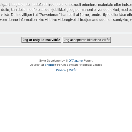
gært, bagtalende, hadefuldt, truende eller sexuelt orienteret materiale eller indsen
u dette, kan dette medføre, at du øjeblikkeligt og permanent bliver udelukket, med be
kår. Du indvilliger i at "Powerforum" har ret til at fjerne, ændre, flytte eller låse e
Selvom denne information ikke vil blive videregivet til tredjemand uden dit samtykke,
Style Developer by ©
GTA game
Forum.
Udviklet af
phpBB
® Forum Software © phpBB Limited
Privatliv
|
Vilkår