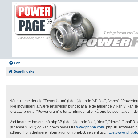
OSS
Boardindeks
Når du tilmelder dig "Powerforum" (i det følgende "vi", "os", "vores", "Powerfor
ikke indvilliger i at være retsgyldigt bundet af alle de følgende vilkår. Vi kan 
fortsatte brug af "Powerforum" efter ændringer af vilkårene betyder, at du indvi
Vort board er baseret på phpBB (i det følgende "de", "dem", "deres", "phpBB 
følgende "GPL") og kan downloades fra
www.phpbb.com
. phpBB softwaren giv
adfærd. For yderligere information om phpBB, se venligst:
https://www.phpbb