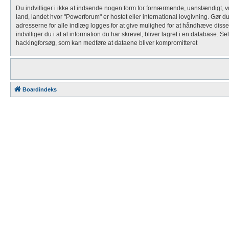
Du indvilliger i ikke at indsende nogen form for fornærmende, uanstændigt, vul
land, landet hvor "Powerforum" er hostet eller international lovgivning. Gør d
adresserne for alle indlæg logges for at give mulighed for at håndhæve disse vil
indvilliger du i at al information du har skrevet, bliver lagret i en database. 
hackingforsøg, som kan medføre at dataene bliver kompromitteret
Boardindeks