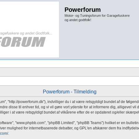
Powerforum
Motor- og Tuningsforum for Garagefuskere
og andet godtfolk!
Powerforum - Tilmelding
um", "http://powerforum.dk"), indvilliger du i at være retsgyldigt bundet af de følgen
ændre disse til enhver tid, og vi vil gøre vort yderste for at informere dig, alligevel 
lliger i at være retsgyldigt bundet af vilkårene efter de er opdateret og/eller skærpet
software", "www.phpbb.com", "phpBB Limited", "phpBB Teams") hvilket er en bulletin
er mulighed for internetbaserede debatter, og GPL'en afskærer dem fra indflydelse på,
.com/
.