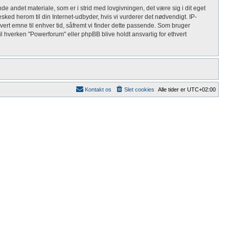
de andet materiale, som er i strid med lovgivningen, det være sig i dit eget
sked herom til din Internet-udbyder, hvis vi vurderer det nødvendigt. IP-
thvert emne til enhver tid, såfremt vi finder dette passende. Som bruger
 vil hverken "Powerforum" eller phpBB blive holdt ansvarlig for ethvert
Kontakt os
Slet cookies
Alle tider er
UTC+02:00