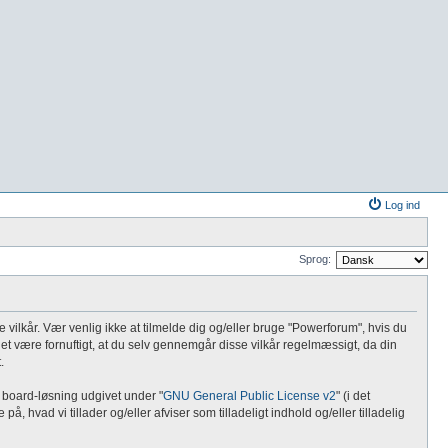
Log ind
Sprog:
de vilkår. Vær venlig ikke at tilmelde dig og/eller bruge "Powerforum", hvis du
vil det være fornuftigt, at du selv gennemgår disse vilkår regelmæssigt, da din
.
 board-løsning udgivet under "
GNU General Public License v2
" (i det
 hvad vi tillader og/eller afviser som tilladeligt indhold og/eller tilladelig