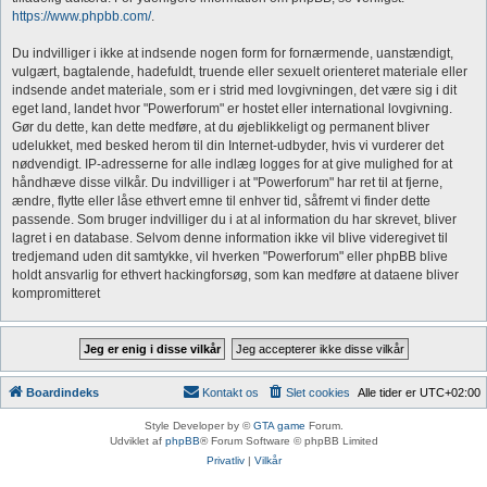
https://www.phpbb.com/
.
Du indvilliger i ikke at indsende nogen form for fornærmende, uanstændigt,
vulgært, bagtalende, hadefuldt, truende eller sexuelt orienteret materiale eller
indsende andet materiale, som er i strid med lovgivningen, det være sig i dit
eget land, landet hvor "Powerforum" er hostet eller international lovgivning.
Gør du dette, kan dette medføre, at du øjeblikkeligt og permanent bliver
udelukket, med besked herom til din Internet-udbyder, hvis vi vurderer det
nødvendigt. IP-adresserne for alle indlæg logges for at give mulighed for at
håndhæve disse vilkår. Du indvilliger i at "Powerforum" har ret til at fjerne,
ændre, flytte eller låse ethvert emne til enhver tid, såfremt vi finder dette
passende. Som bruger indvilliger du i at al information du har skrevet, bliver
lagret i en database. Selvom denne information ikke vil blive videregivet til
tredjemand uden dit samtykke, vil hverken "Powerforum" eller phpBB blive
holdt ansvarlig for ethvert hackingforsøg, som kan medføre at dataene bliver
kompromitteret
Boardindeks
Kontakt os
Slet cookies
Alle tider er
UTC+02:00
Style Developer by ©
GTA game
Forum.
Udviklet af
phpBB
® Forum Software © phpBB Limited
Privatliv
|
Vilkår