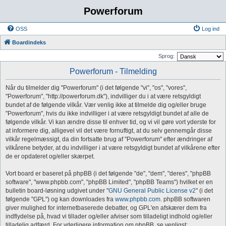
Powerforum
OSS
Log ind
Boardindeks
Sprog:
Powerforum - Tilmelding
Når du tilmelder dig "Powerforum" (i det følgende "vi", "os", "vores",
"Powerforum", "http://powerforum.dk"), indvilliger du i at være retsgyldigt
bundet af de følgende vilkår. Vær venlig ikke at tilmelde dig og/eller bruge
"Powerforum", hvis du ikke indvilliger i at være retsgyldigt bundet af alle de
følgende vilkår. Vi kan ændre disse til enhver tid, og vi vil gøre vort yderste for
at informere dig, alligevel vil det være fornuftigt, at du selv gennemgår disse
vilkår regelmæssigt, da din fortsatte brug af "Powerforum" efter ændringer af
vilkårene betyder, at du indvilliger i at være retsgyldigt bundet af vilkårene efter
de er opdateret og/eller skærpet.
Vort board er baseret på phpBB (i det følgende "de", "dem", "deres", "phpBB
software", "www.phpbb.com", "phpBB Limited", "phpBB Teams") hvilket er en
bulletin board-løsning udgivet under "
GNU General Public License v2
" (i det
følgende "GPL") og kan downloades fra
www.phpbb.com
. phpBB softwaren
giver mulighed for internetbaserede debatter, og GPL'en afskærer dem fra
indflydelse på, hvad vi tillader og/eller afviser som tilladeligt indhold og/eller
tilladelig adfærd. For yderligere information om phpBB, se venligst: