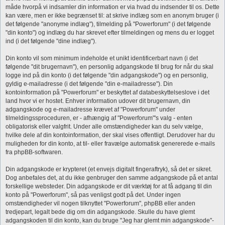
måde hvorpå vi indsamler din information er via hvad du indsender til os. Dette
kan være, men er ikke begrænset til: at skrive indlæg som en anonym bruger (i
det følgende "anonyme indlæg"), tilmelding på "Powerforum" (i det følgende
"din konto") og indlæg du har skrevet efter tilmeldingen og mens du er logget
ind (i det følgende "dine indlæg").
Din konto vil som minimum indeholde et unikt identificerbart navn (i det
følgende "dit brugernavn"), en personlig adgangskode til brug for når du skal
logge ind på din konto (i det følgende "din adgangskode") og en personlig,
gyldig e-mailadresse (i det følgende "din e-mailadresse"). Din
kontoinformation på "Powerforum" er beskyttet af databeskyttelseslove i det
land hvor vi er hostet. Enhver information udover dit brugernavn, din
adgangskode og e-mailadresse krævet af "Powerforum" under
tilmeldingssproceduren, er - afhængig af "Powerforum"'s valg - enten
obligatorisk eller valgfrit. Under alle omstændigheder kan du selv vælge,
hvilke dele af din kontoinformation, der skal vises offentligt. Derudover har du
muligheden for din konto, at til- eller fravælge automatisk genererede e-mails
fra phpBB-softwaren.
Din adgangskode er krypteret (et envejs digitalt fingeraftryk), så det er sikret.
Dog anbefales det, at du ikke genbruger den samme adgangskode på et antal
forskellige websteder. Din adgangskode er dit værktøj for at få adgang til din
konto på "Powerforum", så pas venligst godt på det. Under ingen
omstændigheder vil nogen tilknyttet "Powerforum", phpBB eller anden
tredjepart, legalt bede dig om din adgangskode. Skulle du have glemt
adgangskoden til din konto, kan du bruge "Jeg har glemt min adgangskode"-