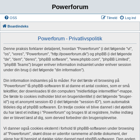
Powerforum
OSS
Tilmeld
Log ind
Boardindeks
Powerforum - Privatlivspolitik
Denne praksis forklarer detaljeret, hvordan "Powerforum" (i det følgende "vi",
"os", "vores", "Powerforum", "http://powerforum.dk") og phpBB (i det følgende
"de", "dem", "deres", "phpBB software", "www.phpbb.com", "phpBB Limited",
"phpBB Teams") bruger enhver information indsamlet under enhver session
under din brug (i det følgende "din information").
Din information indsamles på to måder. For det første vil browsing på
"Powerforum" få phpBB-softwaren til at danne et antal cookies, som er små
tekstfiler, der downloades til din computers "midlertidige internetfiler"-mappe.
De første to cookies indholder blot en brugeridentitet (i det følgende "bruger-
id") og et anonymt session-ID (i det følgende "session-ID"), som automatisk
tildeles dig af phpBB softwaren. En tredje cookie vil blive dannet i det øjeblik
du har læst et indlæg i "Powerforum" og bruges til at registrere, hvilke indlæg
der er blevet læst af dig, som derved forbedrer din brugeroplevelse.
Vi danner også cookies eksternt i forhold til phpBB-softwaren under browsing
af "Powerforum", skønt disse er udenfor rammerne af dette dokument, der
alene har til hensigt at dække sider dannet med phpBB-softwaren. Den anden