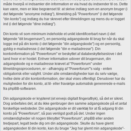
måde hvorpå vi indsamler din information er via hvad du indsender til os. Dette
kan være, men er ikke begrænset til: at skrive indlæg som en anonym bruger (i
det følgende "anonyme indlæg"), tilmelding på "Powerforum" (i det følgende
"din konto") og indlæg du har skrevet efter tilmeldingen og mens du er logget
ind (i det følgende "dine indlæg").
Din konto vil som minimum indeholde et unikt identificerbart navn (i det
følgende "dit brugernavn"), en personlig adgangskode til brug for når du skal
logge ind på din konto (i det følgende "din adgangskode") og en personlig,
gyldig e-mailadresse (i det følgende "din e-mailadresse"). Din
kontoinformation på "Powerforum" er beskyttet af databeskyttelseslove i det
land hvor vi er hostet. Enhver information udover dit brugernavn, din
adgangskode og e-mailadresse krævet af "Powerforum" under
tilmeldingssproceduren, er - afhængig af "Powerforum"'s valg - enten
obligatorisk eller valgfrit. Under alle omstændigheder kan du selv vælge,
hvilke dele af din kontoinformation, der skal vises offentligt. Derudover har du
muligheden for din konto, at til- eller fravælge automatisk genererede e-mails
fra phpBB-softwaren.
Din adgangskode er krypteret (et envejs digitalt fingeraftryk), så det er sikret.
Dog anbefales det, at du ikke genbruger den samme adgangskode på et antal
forskellige websteder. Din adgangskode er dit værktøj for at få adgang til din
konto på "Powerforum", så pas venligst godt på det. Under ingen
omstændigheder vil nogen tilknyttet "Powerforum", phpBB eller anden
tredjepart, legalt bede dig om din adgangskode. Skulle du have glemt
adgangskoden til din konto, kan du bruge "Jeg har glemt min adgangskode"-