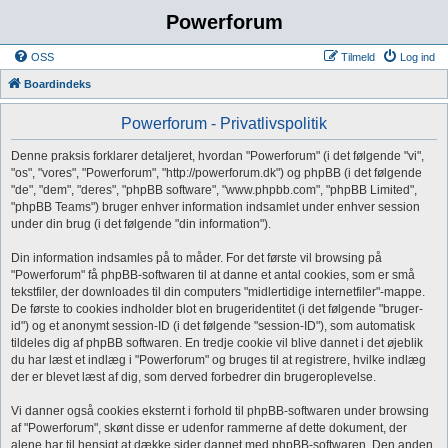
Powerforum
OSS
Tilmeld
Log ind
Boardindeks
Powerforum - Privatlivspolitik
Denne praksis forklarer detaljeret, hvordan "Powerforum" (i det følgende "vi",
"os", "vores", "Powerforum", "http://powerforum.dk") og phpBB (i det følgende
"de", "dem", "deres", "phpBB software", "www.phpbb.com", "phpBB Limited",
"phpBB Teams") bruger enhver information indsamlet under enhver session
under din brug (i det følgende "din information").
Din information indsamles på to måder. For det første vil browsing på
"Powerforum" få phpBB-softwaren til at danne et antal cookies, som er små
tekstfiler, der downloades til din computers "midlertidige internetfiler"-mappe.
De første to cookies indholder blot en brugeridentitet (i det følgende "bruger-
id") og et anonymt session-ID (i det følgende "session-ID"), som automatisk
tildeles dig af phpBB softwaren. En tredje cookie vil blive dannet i det øjeblik
du har læst et indlæg i "Powerforum" og bruges til at registrere, hvilke indlæg
der er blevet læst af dig, som derved forbedrer din brugeroplevelse.
Vi danner også cookies eksternt i forhold til phpBB-softwaren under browsing
af "Powerforum", skønt disse er udenfor rammerne af dette dokument, der
alene har til hensigt at dække sider dannet med phpBB-softwaren. Den anden