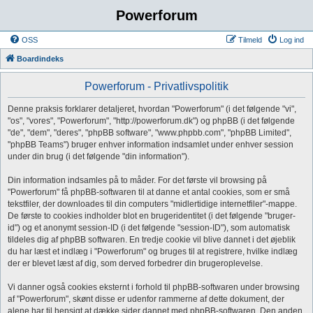
Powerforum
OSS
Tilmeld
Log ind
Boardindeks
Powerforum - Privatlivspolitik
Denne praksis forklarer detaljeret, hvordan "Powerforum" (i det følgende "vi",
"os", "vores", "Powerforum", "http://powerforum.dk") og phpBB (i det følgende
"de", "dem", "deres", "phpBB software", "www.phpbb.com", "phpBB Limited",
"phpBB Teams") bruger enhver information indsamlet under enhver session
under din brug (i det følgende "din information").
Din information indsamles på to måder. For det første vil browsing på
"Powerforum" få phpBB-softwaren til at danne et antal cookies, som er små
tekstfiler, der downloades til din computers "midlertidige internetfiler"-mappe.
De første to cookies indholder blot en brugeridentitet (i det følgende "bruger-
id") og et anonymt session-ID (i det følgende "session-ID"), som automatisk
tildeles dig af phpBB softwaren. En tredje cookie vil blive dannet i det øjeblik
du har læst et indlæg i "Powerforum" og bruges til at registrere, hvilke indlæg
der er blevet læst af dig, som derved forbedrer din brugeroplevelse.
Vi danner også cookies eksternt i forhold til phpBB-softwaren under browsing
af "Powerforum", skønt disse er udenfor rammerne af dette dokument, der
alene har til hensigt at dække sider dannet med phpBB-softwaren. Den anden