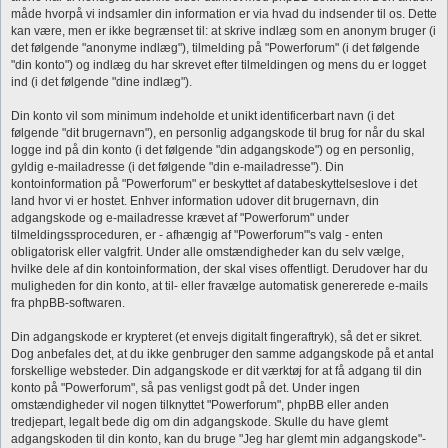
måde hvorpå vi indsamler din information er via hvad du indsender til os. Dette
kan være, men er ikke begrænset til: at skrive indlæg som en anonym bruger (i
det følgende "anonyme indlæg"), tilmelding på "Powerforum" (i det følgende
"din konto") og indlæg du har skrevet efter tilmeldingen og mens du er logget
ind (i det følgende "dine indlæg").
Din konto vil som minimum indeholde et unikt identificerbart navn (i det
følgende "dit brugernavn"), en personlig adgangskode til brug for når du skal
logge ind på din konto (i det følgende "din adgangskode") og en personlig,
gyldig e-mailadresse (i det følgende "din e-mailadresse"). Din
kontoinformation på "Powerforum" er beskyttet af databeskyttelseslove i det
land hvor vi er hostet. Enhver information udover dit brugernavn, din
adgangskode og e-mailadresse krævet af "Powerforum" under
tilmeldingssproceduren, er - afhængig af "Powerforum"'s valg - enten
obligatorisk eller valgfrit. Under alle omstændigheder kan du selv vælge,
hvilke dele af din kontoinformation, der skal vises offentligt. Derudover har du
muligheden for din konto, at til- eller fravælge automatisk genererede e-mails
fra phpBB-softwaren.
Din adgangskode er krypteret (et envejs digitalt fingeraftryk), så det er sikret.
Dog anbefales det, at du ikke genbruger den samme adgangskode på et antal
forskellige websteder. Din adgangskode er dit værktøj for at få adgang til din
konto på "Powerforum", så pas venligst godt på det. Under ingen
omstændigheder vil nogen tilknyttet "Powerforum", phpBB eller anden
tredjepart, legalt bede dig om din adgangskode. Skulle du have glemt
adgangskoden til din konto, kan du bruge "Jeg har glemt min adgangskode"-