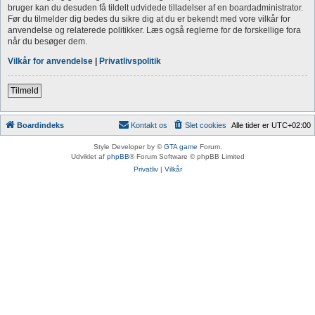
bruger kan du desuden få tildelt udvidede tilladelser af en boardadministrator.
Før du tilmelder dig bedes du sikre dig at du er bekendt med vore vilkår for
anvendelse og relaterede politikker. Læs også reglerne for de forskellige fora
når du besøger dem.
Vilkår for anvendelse
|
Privatlivspolitik
Tilmeld
Boardindeks
Kontakt os
Slet cookies
Alle tider er
UTC+02:00
Style Developer by ©
GTA game
Forum.
Udviklet af
phpBB
® Forum Software © phpBB Limited
Privatliv
|
Vilkår