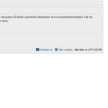
 desuden få tildelt udvidede tilladelser af en boardadministrator. Før du
er dem.
Kontakt os
Slet cookies
Alle tider er
UTC+02:00