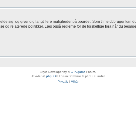
melde sig, og giver dig langt flere muligheder på boardet. Som tilmeldt bruger kan du
lse og relaterede politikker. Læs også reglerne for de forskellige fora når du besøg
Style Developer by ©
GTA game
Forum.
Udviklet af
phpBB
® Forum Software © phpBB Limited
Privatliv
|
Vilkår