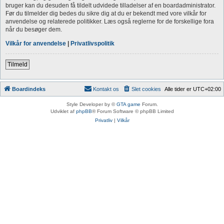
bruger kan du desuden få tildelt udvidede tilladelser af en boardadministrator.
Før du tilmelder dig bedes du sikre dig at du er bekendt med vore vilkår for
anvendelse og relaterede politikker. Læs også reglerne for de forskellige fora
når du besøger dem.
Vilkår for anvendelse
|
Privatlivspolitik
Tilmeld
Boardindeks
Kontakt os
Slet cookies
Alle tider er
UTC+02:00
Style Developer by ©
GTA game
Forum.
Udviklet af
phpBB
® Forum Software © phpBB Limited
Privatliv
|
Vilkår