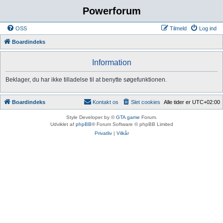
Powerforum
OSS
Tilmeld
Log ind
Boardindeks
Information
Beklager, du har ikke tilladelse til at benytte søgefunktionen.
Boardindeks
Kontakt os
Slet cookies
Alle tider er
UTC+02:00
Style Developer by ©
GTA game
Forum.
Udviklet af
phpBB
® Forum Software © phpBB Limited
Privatliv
|
Vilkår