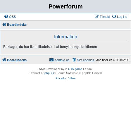
Powerforum
OSS
Tilmeld
Log ind
Boardindeks
Information
Beklager, du har ikke tilladelse til at benytte søgefunktionen.
Boardindeks
Kontakt os
Slet cookies
Alle tider er
UTC+02:00
Style Developer by ©
GTA game
Forum.
Udviklet af
phpBB
® Forum Software © phpBB Limited
Privatliv
|
Vilkår