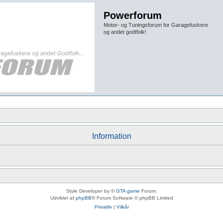
Powerforum
Motor- og Tuningsforum for Garagefuskere
og andet godtfolk!
Information
Style Developer by ©
GTA game
Forum.
Udviklet af
phpBB
® Forum Software © phpBB Limited
Privatliv
|
Vilkår