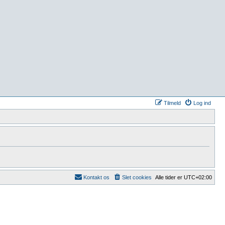
Tilmeld
Log ind
Kontakt os
Slet cookies
Alle tider er
UTC+02:00