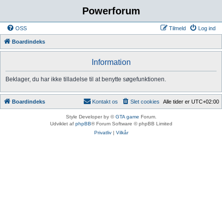
Powerforum
OSS
Tilmeld
Log ind
Boardindeks
Information
Beklager, du har ikke tilladelse til at benytte søgefunktionen.
Boardindeks
Kontakt os
Slet cookies
Alle tider er
UTC+02:00
Style Developer by ©
GTA game
Forum.
Udviklet af
phpBB
® Forum Software © phpBB Limited
Privatliv
|
Vilkår