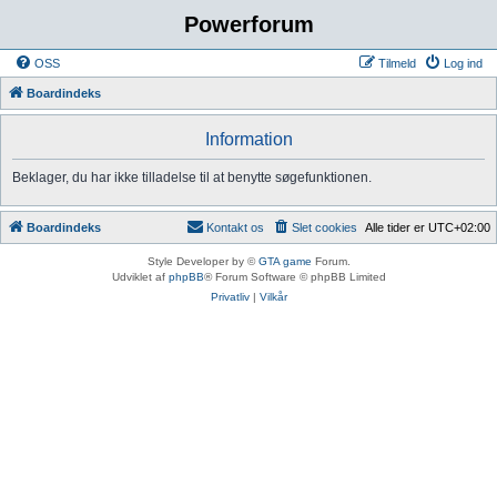
Powerforum
OSS
Tilmeld
Log ind
Boardindeks
Information
Beklager, du har ikke tilladelse til at benytte søgefunktionen.
Boardindeks
Kontakt os
Slet cookies
Alle tider er
UTC+02:00
Style Developer by ©
GTA game
Forum.
Udviklet af
phpBB
® Forum Software © phpBB Limited
Privatliv
|
Vilkår