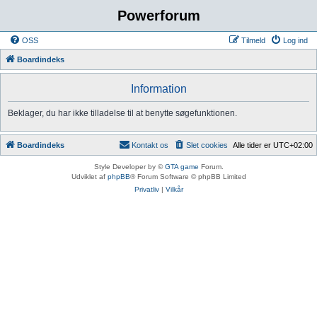
Powerforum
OSS
Tilmeld
Log ind
Boardindeks
Information
Beklager, du har ikke tilladelse til at benytte søgefunktionen.
Boardindeks
Kontakt os
Slet cookies
Alle tider er
UTC+02:00
Style Developer by ©
GTA game
Forum.
Udviklet af
phpBB
® Forum Software © phpBB Limited
Privatliv
|
Vilkår