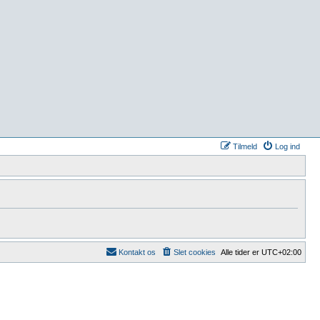
Tilmeld
Log ind
Kontakt os
Slet cookies
Alle tider er
UTC+02:00