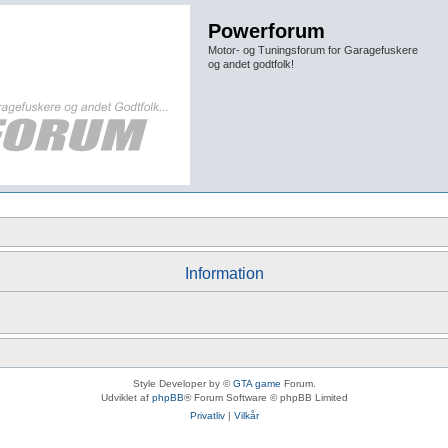
Powerforum
Motor- og Tuningsforum for Garagefuskere
og andet godtfolk!
Information
Style Developer by ©
GTA game
Forum.
Udviklet af
phpBB
® Forum Software © phpBB Limited
Privatliv
|
Vilkår