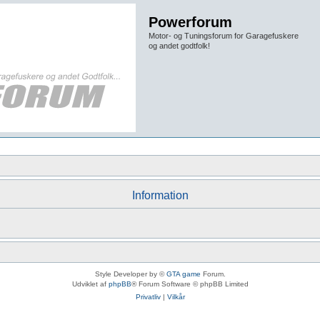
Powerforum
Motor- og Tuningsforum for Garagefuskere
og andet godtfolk!
Information
Style Developer by ©
GTA game
Forum.
Udviklet af
phpBB
® Forum Software © phpBB Limited
Privatliv
|
Vilkår