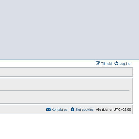
Tilmeld
Log ind
Kontakt os
Slet cookies
Alle tider er
UTC+02:00