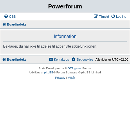
Powerforum
OSS
Tilmeld
Log ind
Boardindeks
Information
Beklager, du har ikke tilladelse til at benytte søgefunktionen.
Boardindeks
Kontakt os
Slet cookies
Alle tider er
UTC+02:00
Style Developer by ©
GTA game
Forum.
Udviklet af
phpBB
® Forum Software © phpBB Limited
Privatliv
|
Vilkår