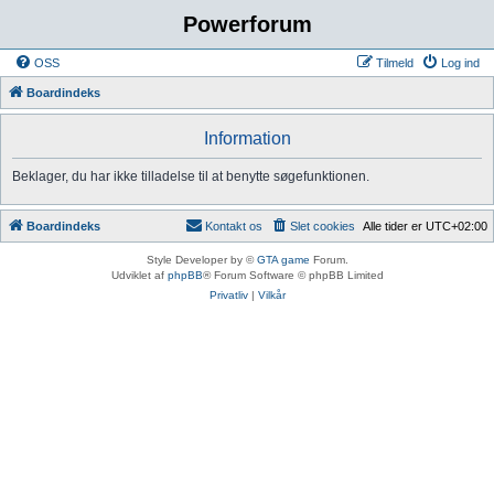
Powerforum
OSS
Tilmeld
Log ind
Boardindeks
Information
Beklager, du har ikke tilladelse til at benytte søgefunktionen.
Boardindeks
Kontakt os
Slet cookies
Alle tider er
UTC+02:00
Style Developer by ©
GTA game
Forum.
Udviklet af
phpBB
® Forum Software © phpBB Limited
Privatliv
|
Vilkår