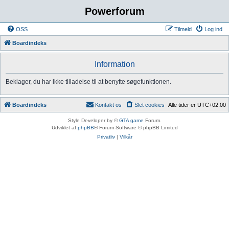
Powerforum
OSS
Tilmeld
Log ind
Boardindeks
Information
Beklager, du har ikke tilladelse til at benytte søgefunktionen.
Boardindeks
Kontakt os
Slet cookies
Alle tider er
UTC+02:00
Style Developer by ©
GTA game
Forum.
Udviklet af
phpBB
® Forum Software © phpBB Limited
Privatliv
|
Vilkår