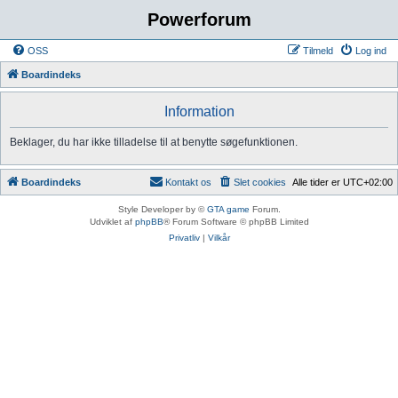
Powerforum
OSS
Tilmeld
Log ind
Boardindeks
Information
Beklager, du har ikke tilladelse til at benytte søgefunktionen.
Boardindeks
Kontakt os
Slet cookies
Alle tider er
UTC+02:00
Style Developer by ©
GTA game
Forum.
Udviklet af
phpBB
® Forum Software © phpBB Limited
Privatliv
|
Vilkår