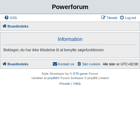
Powerforum
OSS
Tilmeld
Log ind
Boardindeks
Information
Beklager, du har ikke tilladelse til at benytte søgefunktionen.
Boardindeks
Kontakt os
Slet cookies
Alle tider er
UTC+02:00
Style Developer by ©
GTA game
Forum.
Udviklet af
phpBB
® Forum Software © phpBB Limited
Privatliv
|
Vilkår