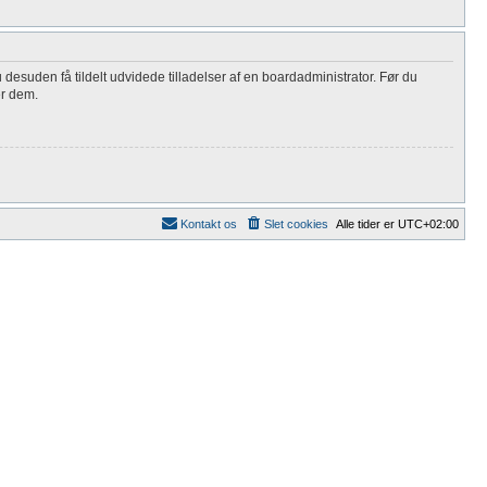
 desuden få tildelt udvidede tilladelser af en boardadministrator. Før du
er dem.
Kontakt os
Slet cookies
Alle tider er
UTC+02:00