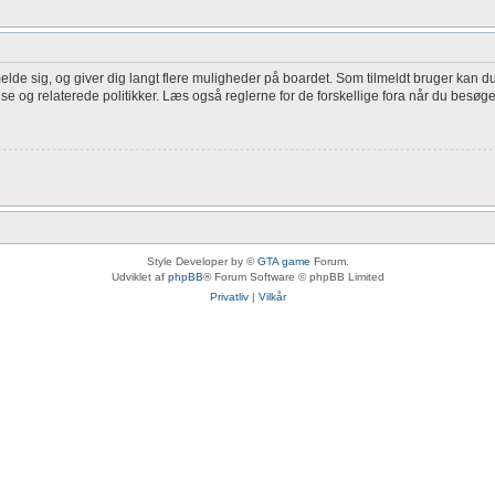
melde sig, og giver dig langt flere muligheder på boardet. Som tilmeldt bruger kan du
lse og relaterede politikker. Læs også reglerne for de forskellige fora når du besøg
Style Developer by ©
GTA game
Forum.
Udviklet af
phpBB
® Forum Software © phpBB Limited
Privatliv
|
Vilkår