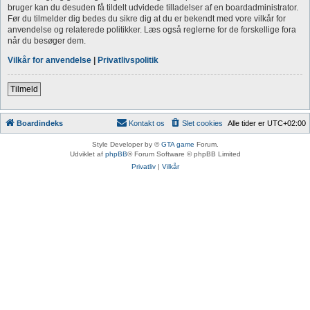
bruger kan du desuden få tildelt udvidede tilladelser af en boardadministrator.
Før du tilmelder dig bedes du sikre dig at du er bekendt med vore vilkår for
anvendelse og relaterede politikker. Læs også reglerne for de forskellige fora
når du besøger dem.
Vilkår for anvendelse
|
Privatlivspolitik
Tilmeld
Boardindeks
Kontakt os
Slet cookies
Alle tider er
UTC+02:00
Style Developer by ©
GTA game
Forum.
Udviklet af
phpBB
® Forum Software © phpBB Limited
Privatliv
|
Vilkår