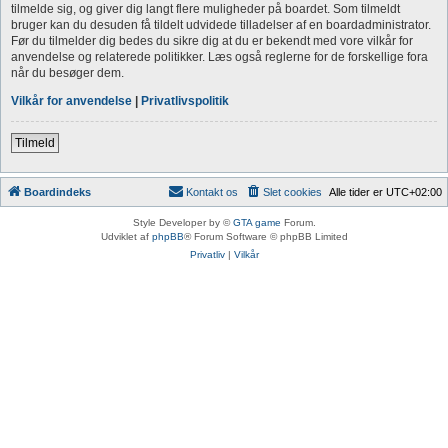
tilmelde sig, og giver dig langt flere muligheder på boardet. Som tilmeldt
bruger kan du desuden få tildelt udvidede tilladelser af en boardadministrator.
Før du tilmelder dig bedes du sikre dig at du er bekendt med vore vilkår for
anvendelse og relaterede politikker. Læs også reglerne for de forskellige fora
når du besøger dem.
Vilkår for anvendelse
|
Privatlivspolitik
Tilmeld
Boardindeks
Kontakt os
Slet cookies
Alle tider er
UTC+02:00
Style Developer by ©
GTA game
Forum.
Udviklet af
phpBB
® Forum Software © phpBB Limited
Privatliv
|
Vilkår