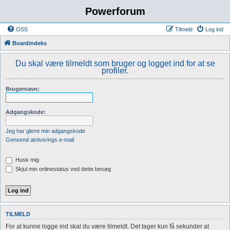
Powerforum
OSS
Tilmeld
Log ind
Boardindeks
Du skal være tilmeldt som bruger og logget ind for at se
profiler.
Brugernavn:
Adgangskode:
Jeg har glemt min adgangskode
Gensend aktiverings e-mail
Husk mig
Skjul min onlinestatus ved dette besøg
TILMELD
For at kunne logge ind skal du være tilmeldt. Det tager kun få sekunder at