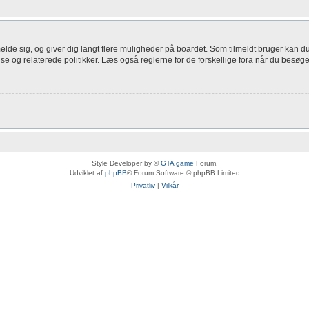
melde sig, og giver dig langt flere muligheder på boardet. Som tilmeldt bruger kan du
lse og relaterede politikker. Læs også reglerne for de forskellige fora når du besøg
Style Developer by ©
GTA game
Forum.
Udviklet af
phpBB
® Forum Software © phpBB Limited
Privatliv
|
Vilkår