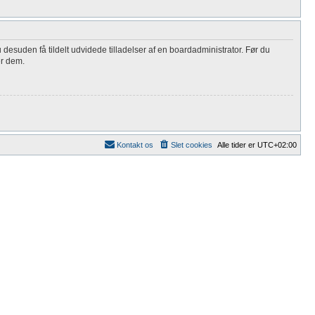
 desuden få tildelt udvidede tilladelser af en boardadministrator. Før du
er dem.
Kontakt os
Slet cookies
Alle tider er
UTC+02:00