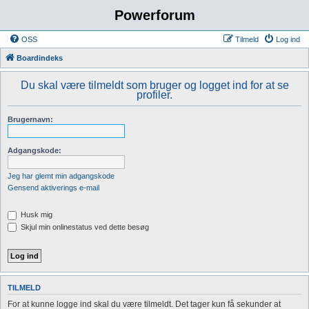
Powerforum
OSS
Tilmeld
Log ind
Boardindeks
Du skal være tilmeldt som bruger og logget ind for at se
profiler.
Brugernavn:
Adgangskode:
Jeg har glemt min adgangskode
Gensend aktiverings e-mail
Husk mig
Skjul min onlinestatus ved dette besøg
TILMELD
For at kunne logge ind skal du være tilmeldt. Det tager kun få sekunder at