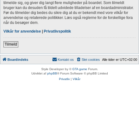
tilmelde sig, og giver dig langt flere muligheder på boardet. Som tilmeldt
bruger kan du desuden få tildelt udvidede tilladelser af en boardadministrator.
Før du tilmelder dig bedes du sikre dig at du er bekendt med vore vilkår for
anvendelse og relaterede politikker. Læs også reglerne for de forskellige fora
når du besøger dem.
Vilkår for anvendelse
|
Privatlivspolitik
Tilmeld
Boardindeks
Kontakt os
Slet cookies
Alle tider er
UTC+02:00
Style Developer by ©
GTA game
Forum.
Udviklet af
phpBB
® Forum Software © phpBB Limited
Privatliv
|
Vilkår