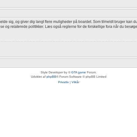
melde sig, og giver dig langt flere muligheder på boardet. Som tilmeldt bruger kan du
lse og relaterede politikker. Læs også reglerne for de forskellige fora når du besøg
Style Developer by ©
GTA game
Forum.
Udviklet af
phpBB
® Forum Software © phpBB Limited
Privatliv
|
Vilkår