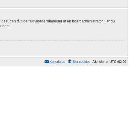
 desuden få tildelt udvidede tilladelser af en boardadministrator. Før du
er dem.
Kontakt os
Slet cookies
Alle tider er
UTC+02:00