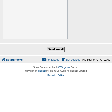
Boardindeks
Kontakt os
Slet cookies
Alle tider er
UTC+02:00
Style Developer by ©
GTA game
Forum.
Udviklet af
phpBB
® Forum Software © phpBB Limited
Privatliv
|
Vilkår