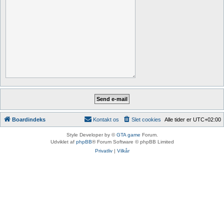
Boardindeks
Kontakt os
Slet cookies
Alle tider er
UTC+02:00
Style Developer by ©
GTA game
Forum.
Udviklet af
phpBB
® Forum Software © phpBB Limited
Privatliv
|
Vilkår