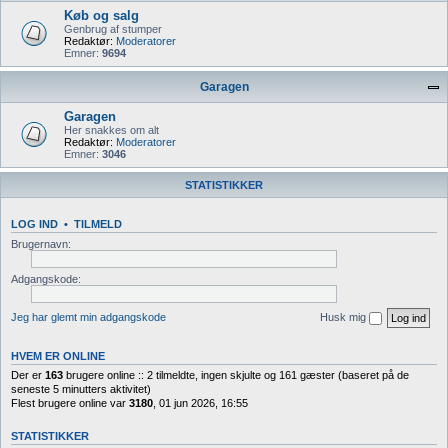
Køb og salg
Genbrug af stumper
Redaktør:
Moderatorer
Emner:
9694
Garagen
Garagen
Her snakkes om alt
Redaktør:
Moderatorer
Emner:
3046
STATISTIKKER
LOG IND
•
TILMELD
Brugernavn:
Adgangskode:
Jeg har glemt min adgangskode
Husk mig
HVEM ER ONLINE
Der er
163
brugere online :: 2 tilmeldte, ingen skjulte og 161 gæster (baseret på de
seneste 5 minutters aktivitet)
Flest brugere online var
3180
, 01 jun 2026, 16:55
STATISTIKKER