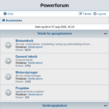
Powerforum
OSS
Tilmeld
Log ind
Boardindeks
Dato og tid er 07 aug 2026, 16:19
Teknik for garagefuskere
Motorteknik
Alt vedr. motorteknik, trykladning, tuning og vidensdeling herom ...
Redaktør:
Moderatorer
Emner:
6570
Generel teknik
Generel teknik
Redaktør:
Moderatorer
Emner:
4792
Motorstyringer
Alt om motorstyringer
Redaktør:
Moderatorer
Emner:
1318
Projekter
Igangværende projekter
Redaktør:
Moderatorer
Emner:
152
Genbrugspladsen