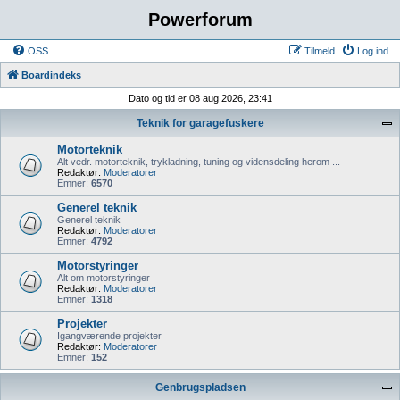
Powerforum
OSS
Tilmeld
Log ind
Boardindeks
Dato og tid er 08 aug 2026, 23:41
Teknik for garagefuskere
Motorteknik
Alt vedr. motorteknik, trykladning, tuning og vidensdeling herom ...
Redaktør:
Moderatorer
Emner:
6570
Generel teknik
Generel teknik
Redaktør:
Moderatorer
Emner:
4792
Motorstyringer
Alt om motorstyringer
Redaktør:
Moderatorer
Emner:
1318
Projekter
Igangværende projekter
Redaktør:
Moderatorer
Emner:
152
Genbrugspladsen