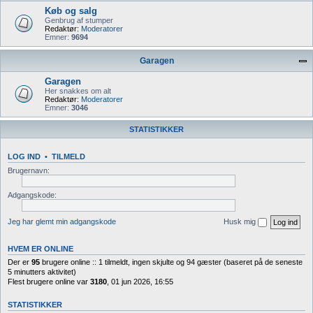
Køb og salg
Genbrug af stumper
Redaktør:
Moderatorer
Emner:
9694
Garagen
Garagen
Her snakkes om alt
Redaktør:
Moderatorer
Emner:
3046
STATISTIKKER
LOG IND
•
TILMELD
Brugernavn:
Adgangskode:
Jeg har glemt min adgangskode
Husk mig
HVEM ER ONLINE
Der er
95
brugere online :: 1 tilmeldt, ingen skjulte og 94 gæster (baseret på de seneste
5 minutters aktivitet)
Flest brugere online var
3180
, 01 jun 2026, 16:55
STATISTIKKER