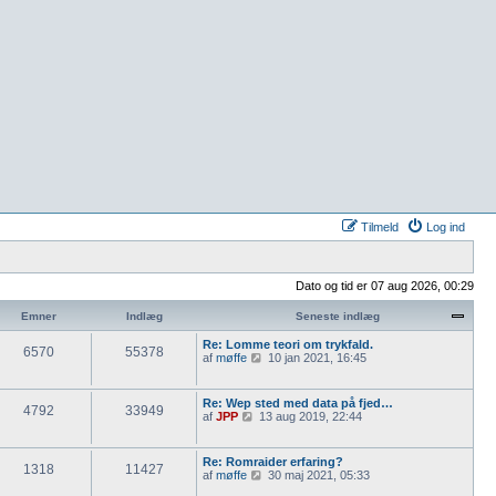
Tilmeld
Log ind
Dato og tid er 07 aug 2026, 00:29
Emner
Indlæg
Seneste indlæg
Re: Lomme teori om trykfald.
6570
55378
V
af
møffe
10 jan 2021, 16:45
i
s
d
Re: Wep sted med data på fjed…
4792
33949
e
V
af
JPP
13 aug 2019, 22:44
t
i
s
s
e
d
Re: Romraider erfaring?
n
1318
11427
e
V
af
møffe
30 maj 2021, 05:33
e
t
i
s
s