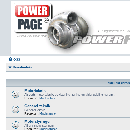
OSS
Boardindeks
Teknik for garag
Motorteknik
Alt vedr. motorteknik, trykladning, tuning og vidensdeling herom ...
Redaktør:
Moderatorer
Generel teknik
Generel teknik
Redaktør:
Moderatorer
Motorstyringer
Alt om motorstyringer
Redaktør:
Moderatorer