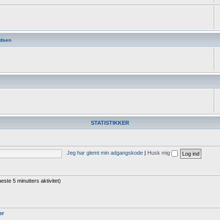
dsen
STATISTIKKER
Jeg har glemt min adgangskode
|
Husk mig
este 5 minutters aktivitet)
er