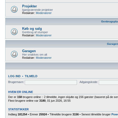
Projekter
Igangværende projekter
Redaktør:
Moderatorer
Genbrugspla
Køb og salg
Genbrug af stumper
Redaktør:
Moderatorer
Garagen
Garagen
Her snakkes om alt
Redaktør:
Moderatorer
LOG IND
•
TILMELD
Brugernavn:
Adgangskode:
HVEM ER ONLINE
Der er
158
brugere online :: 2 tilmeldte, ingen skjulte og 156 gæster (baseret på de sen
Flest brugere online var
3180
, 01 jun 2026, 16:55
STATISTIKKER
Indlæg
181254
• Emner
25924
• Tilmeldte brugere
3156
• Senest tilmeldte bruger
Pow