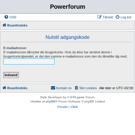
Powerforum
OSS
Tilmeld
Log ind
Boardindeks
Nulstil adgangskode
E-mailadresse:
E-mailadressen tilknyttet din brugerkonto. Hvis du ikke har ændret denne i
brugerkontrolpanelet, er det den samme e-mailadresse som den du tilmeldte dig med.
Boardindeks
Kontakt os
Slet cookies
Alle tider er
UTC+02:00
Style Developer by ©
GTA game
Forum.
Udviklet af
phpBB
® Forum Software © phpBB Limited
Privatliv
|
Vilkår