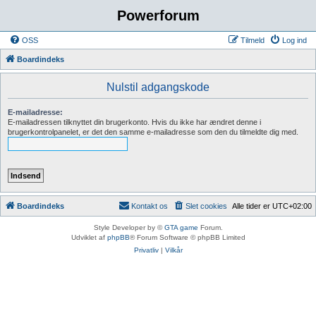
Powerforum
OSS
Tilmeld
Log ind
Boardindeks
Nulstil adgangskode
E-mailadresse:
E-mailadressen tilknyttet din brugerkonto. Hvis du ikke har ændret denne i
brugerkontrolpanelet, er det den samme e-mailadresse som den du tilmeldte dig med.
Boardindeks
Kontakt os
Slet cookies
Alle tider er
UTC+02:00
Style Developer by ©
GTA game
Forum.
Udviklet af
phpBB
® Forum Software © phpBB Limited
Privatliv
|
Vilkår