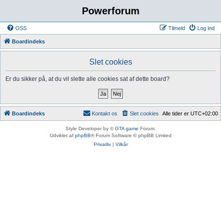
Powerforum
OSS
Tilmeld
Log ind
Boardindeks
Slet cookies
Er du sikker på, at du vil slette alle cookies sat af dette board?
Boardindeks
Kontakt os
Slet cookies
Alle tider er
UTC+02:00
Style Developer by ©
GTA game
Forum.
Udviklet af
phpBB
® Forum Software © phpBB Limited
Privatliv
|
Vilkår