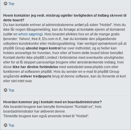
Top
Hvem kontakter jeg vedr. misbrug og/eller lovligheden af indlæg skrevet til
dette board?
Du kan kontakte enhver af administratorerne anført på siden "Holdet". Hvis du
ikke får nogen tilbagemelding, kan du forsøge at kontakte ejeren af domænet
(udfør en
whois søgning
). Hvis boardet afvikles hos en af de mange gratis
tjenester: Yahoo!, free.fr, f2s.com m.fl., bør du kontakte den pågældende
udbyders kundekontor eller misbrugsafdeling. Vær venligst opmærksom på at
phpBB Group
absolut ingen kontrol
har over indholdet, og ej heller kan
holdes ansvarlige for hvordan, hvor eller af hvem dette board bliver benyttet.
Kontakt derfor ikke phpBB Limited i forbindelse med eventuelle ulovligheder,
eller for at få stoppet uansvarlige brugere eller æreskrænkende indlæg, hvis
disse
ikke har direkte forbindelse
med webstedet www.phpbb.com eller
funktionen af softwaren phpBB. Hvis du sender en e-mail til phpBB Group
angående
enhver tredjeparts
brug af denne software, kan du forvente et kort
eller slet intet svar.
Top
Hvordan kommer jeg i kontakt med en boardadministrator?
Alle boardet brugere kan benytte formularen "Kontakt os", hvis
boardadministrator har aktiveret denne.
Tilmeldte brugere kan også anvende linket til "Holdet".
Top