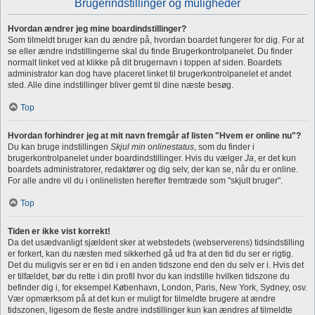
Brugerindstillinger og muligheder
Hvordan ændrer jeg mine boardindstillinger?
Som tilmeldt bruger kan du ændre på, hvordan boardet fungerer for dig. For at
se eller ændre indstillingerne skal du finde Brugerkontrolpanelet. Du finder
normalt linket ved at klikke på dit brugernavn i toppen af siden. Boardets
administrator kan dog have placeret linket til brugerkontrolpanelet et andet
sted. Alle dine indstillinger bliver gemt til dine næste besøg.
Top
Hvordan forhindrer jeg at mit navn fremgår af listen "Hvem er online nu"?
Du kan bruge indstillingen
Skjul min onlinestatus
, som du finder i
brugerkontrolpanelet under boardindstillinger. Hvis du vælger
Ja
, er det kun
boardets administratorer, redaktører og dig selv, der kan se, når du er online.
For alle andre vil du i onlinelisten herefter fremtræde som "skjult bruger".
Top
Tiden er ikke vist korrekt!
Da det usædvanligt sjældent sker at webstedets (webserverens) tidsindstilling
er forkert, kan du næsten med sikkerhed gå ud fra at den tid du ser er rigtig.
Det du muligvis ser er en tid i en anden tidszone end den du selv er i. Hvis det
er tilfældet, bør du rette i din profil hvor du kan indstille hvilken tidszone du
befinder dig i, for eksempel København, London, Paris, New York, Sydney, osv.
Vær opmærksom på at det kun er muligt for tilmeldte brugere at ændre
tidszonen, ligesom de fleste andre indstillinger kun kan ændres af tilmeldte