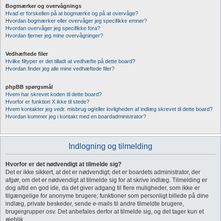
Bogmærker og overvågnings
Hvad er forskellen på at bogmærke og på at overvåge?
Hvordan bogmærker eller overvåger jeg specifikke emner?
Hvordan overvåger jeg specifikke fora?
Hvordan fjerner jeg mine overvågninger?
Vedhæftede filer
Hvilke filtyper er det tilladt at vedhæfte på dette board?
Hvordan finder jeg alle mine vedhæftede filer?
phpBB spørgsmål
Hvem har skrevet koden til dette board?
Hvorfor er funktion X ikke til stede?
Hvem kontakter jeg vedr. misbrug og/eller lovligheden af indlæg skrevet til dette board?
Hvordan kommer jeg i kontakt med en boardadministrator?
Indlogning og tilmelding
Hvorfor er det nødvendigt at tilmelde sig?
Det er ikke sikkert, at det er nødvendigt; det er boardets administrator, der
afgør, om det er nødvendigt at tilmelde sig for at skrive indlæg. Tilmelding er
dog altid en god ide, da det giver adgang til flere muligheder, som ikke er
tilgængelige for anonyme brugere; funktioner som personligt billede på dine
indlæg, private beskeder, sende e-mails til andre tilmeldte brugere,
brugergrupper osv. Det anbefales derfor at tilmelde sig, og det tager kun et
øjeblik.