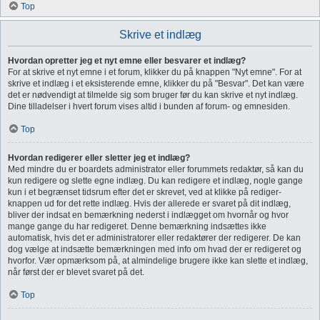
Top
Skrive et indlæg
Hvordan opretter jeg et nyt emne eller besvarer et indlæg?
For at skrive et nyt emne i et forum, klikker du på knappen "Nyt emne". For at
skrive et indlæg i et eksisterende emne, klikker du på "Besvar". Det kan være
det er nødvendigt at tilmelde sig som bruger før du kan skrive et nyt indlæg.
Dine tilladelser i hvert forum vises altid i bunden af forum- og emnesiden.
Top
Hvordan redigerer eller sletter jeg et indlæg?
Med mindre du er boardets administrator eller forummets redaktør, så kan du
kun redigere og slette egne indlæg. Du kan redigere et indlæg, nogle gange
kun i et begrænset tidsrum efter det er skrevet, ved at klikke på rediger-
knappen ud for det rette indlæg. Hvis der allerede er svaret på dit indlæg,
bliver der indsat en bemærkning nederst i indlægget om hvornår og hvor
mange gange du har redigeret. Denne bemærkning indsættes ikke
automatisk, hvis det er administratorer eller redaktører der redigerer. De kan
dog vælge at indsætte bemærkningen med info om hvad der er redigeret og
hvorfor. Vær opmærksom på, at almindelige brugere ikke kan slette et indlæg,
når først der er blevet svaret på det.
Top