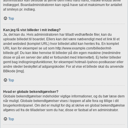
administrator kan beslutte at fjerne dem med hård hånd, måske endda selve
indlægget. Boardadministratoren kan også have sat et maksimum for antallet
af smileys pr. indlæg.
Top
Kan jeg få vist billeder i mit indlæg?
Ja, det kan du. Hvis administratoren har tilladt vedhæftede filer, kan du
uploade billedet til boardet. Ellers kan det være nødvendigt med et link til et
andet websted (komplet URL) hvor billedet altid kan hentes fra. En komplet
URL kan for eksempel se ud som http://www.example.com/billeder/mit-
billede.gif. Du kan ikke henvise til billeder på din egen maskine (medmindre
disse er på en server der altid er forbundet med Internettet). Ej heller billeder
gemt bag indlogningsfunktioner, for eksempel hotmail-/yahoo-postkasser eller
andre steder beskyttet af adgangskoder. For at vise et billede skal du anvende
BBkode [img].
Top
Hvad er globale bekendtgørelser?
Globale bekendtgørelser indeholder vigtige informationer, og du bør læse dem
når muligt. Globale bekendtgørelser vises i toppen af alle fora og tillige i dit
brugerkontrolpanel. Om det er muligt for dig at skrive en global bekendtgørelse
afgøres ud fra de tilladelser som du har, disse er fastsat af en administrator.
Top