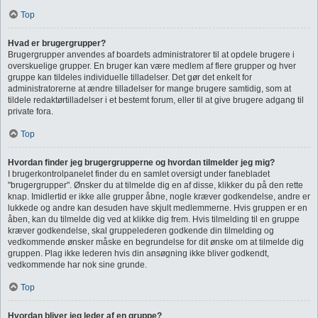
Top
Hvad er brugergrupper?
Brugergrupper anvendes af boardets administratorer til at opdele brugere i
overskuelige grupper. En bruger kan være medlem af flere grupper og hver
gruppe kan tildeles individuelle tilladelser. Det gør det enkelt for
administratorerne at ændre tilladelser for mange brugere samtidig, som at
tildele redaktørtilladelser i et bestemt forum, eller til at give brugere adgang til
private fora.
Top
Hvordan finder jeg brugergrupperne og hvordan tilmelder jeg mig?
I brugerkontrolpanelet finder du en samlet oversigt under fanebladet
"brugergrupper". Ønsker du at tilmelde dig en af disse, klikker du på den rette
knap. Imidlertid er ikke alle grupper åbne, nogle kræver godkendelse, andre er
lukkede og andre kan desuden have skjult medlemmerne. Hvis gruppen er en
åben, kan du tilmelde dig ved at klikke dig frem. Hvis tilmelding til en gruppe
kræver godkendelse, skal gruppelederen godkende din tilmelding og
vedkommende ønsker måske en begrundelse for dit ønske om at tilmelde dig
gruppen. Plag ikke lederen hvis din ansøgning ikke bliver godkendt,
vedkommende har nok sine grunde.
Top
Hvordan bliver jeg leder af en gruppe?