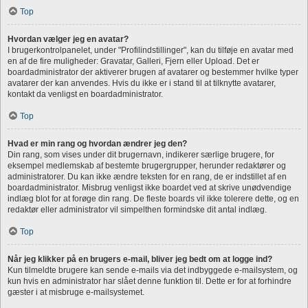
Top
Hvordan vælger jeg en avatar?
I brugerkontrolpanelet, under "Profilindstillinger", kan du tilføje en avatar med
en af de fire muligheder: Gravatar, Galleri, Fjern eller Upload. Det er
boardadministrator der aktiverer brugen af avatarer og bestemmer hvilke typer
avatarer der kan anvendes. Hvis du ikke er i stand til at tilknytte avatarer,
kontakt da venligst en boardadministrator.
Top
Hvad er min rang og hvordan ændrer jeg den?
Din rang, som vises under dit brugernavn, indikerer særlige brugere, for
eksempel medlemskab af bestemte brugergrupper, herunder redaktører og
administratorer. Du kan ikke ændre teksten for en rang, de er indstillet af en
boardadministrator. Misbrug venligst ikke boardet ved at skrive unødvendige
indlæg blot for at forøge din rang. De fleste boards vil ikke tolerere dette, og en
redaktør eller administrator vil simpelthen formindske dit antal indlæg.
Top
Når jeg klikker på en brugers e-mail, bliver jeg bedt om at logge ind?
Kun tilmeldte brugere kan sende e-mails via det indbyggede e-mailsystem, og
kun hvis en administrator har slået denne funktion til. Dette er for at forhindre
gæster i at misbruge e-mailsystemet.