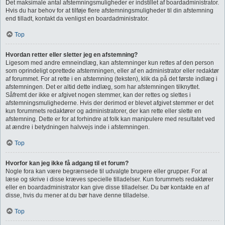
Det maksimale antal afstemningsmuligheder er indstillet af boardadministrator.
Hvis du har behov for at tilføje flere afstemningsmuligheder til din afstemning
end tilladt, kontakt da venligst en boardadministrator.
Top
Hvordan retter eller sletter jeg en afstemning?
Ligesom med andre emneindlæg, kan afstemninger kun rettes af den person
som oprindeligt oprettede afstemningen, eller af en administrator eller redaktør
af forummet. For at rette i en afstemning (teksten), klik da på det første indlæg i
afstemningen. Det er altid dette indlæg, som har afstemningen tilknyttet.
Såfremt der ikke er afgivet nogen stemmer, kan der rettes og slettes i
afstemningsmulighederne. Hvis der derimod er blevet afgivet stemmer er det
kun forummets redaktører og administratorer, der kan rette eller slette en
afstemning. Dette er for at forhindre at folk kan manipulere med resultatet ved
at ændre i betydningen halvvejs inde i afstemningen.
Top
Hvorfor kan jeg ikke få adgang til et forum?
Nogle fora kan være begrænsede til udvalgte brugere eller grupper. For at
læse og skrive i disse kræves specielle tilladelser. Kun forummets redaktører
eller en boardadministrator kan give disse tilladelser. Du bør kontakte en af
disse, hvis du mener at du bør have denne tilladelse.
Top