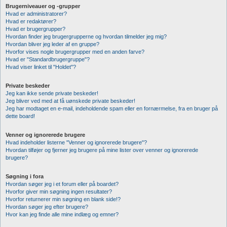
Brugerniveauer og -grupper
Hvad er administratorer?
Hvad er redaktører?
Hvad er brugergrupper?
Hvordan finder jeg brugergrupperne og hvordan tilmelder jeg mig?
Hvordan bliver jeg leder af en gruppe?
Hvorfor vises nogle brugergrupper med en anden farve?
Hvad er "Standardbrugergruppe"?
Hvad viser linket til "Holdet"?
Private beskeder
Jeg kan ikke sende private beskeder!
Jeg bliver ved med at få uønskede private beskeder!
Jeg har modtaget en e-mail, indeholdende spam eller en fornærmelse, fra en bruger på
dette board!
Venner og ignorerede brugere
Hvad indeholder listerne "Venner og ignorerede brugere"?
Hvordan tilføjer og fjerner jeg brugere på mine lister over venner og ignorerede
brugere?
Søgning i fora
Hvordan søger jeg i et forum eller på boardet?
Hvorfor giver min søgning ingen resultater?
Hvorfor returnerer min søgning en blank side!?
Hvordan søger jeg efter brugere?
Hvor kan jeg finde alle mine indlæg og emner?