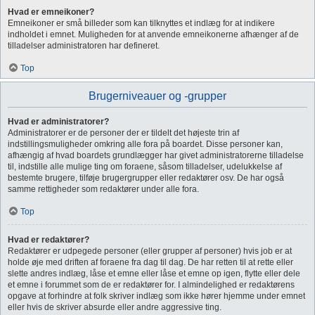
Hvad er emneikoner?
Emneikoner er små billeder som kan tilknyttes et indlæg for at indikere
indholdet i emnet. Muligheden for at anvende emneikonerne afhænger af de
tilladelser administratoren har defineret.
Top
Brugerniveauer og -grupper
Hvad er administratorer?
Administratorer er de personer der er tildelt det højeste trin af
indstillingsmuligheder omkring alle fora på boardet. Disse personer kan,
afhængig af hvad boardets grundlægger har givet administratorerne tilladelse
til, indstille alle mulige ting om foraene, såsom tilladelser, udelukkelse af
bestemte brugere, tilføje brugergrupper eller redaktører osv. De har også
samme rettigheder som redaktører under alle fora.
Top
Hvad er redaktører?
Redaktører er udpegede personer (eller grupper af personer) hvis job er at
holde øje med driften af foraene fra dag til dag. De har retten til at rette eller
slette andres indlæg, låse et emne eller låse et emne op igen, flytte eller dele
et emne i forummet som de er redaktører for. I almindelighed er redaktørens
opgave at forhindre at folk skriver indlæg som ikke hører hjemme under emnet
eller hvis de skriver absurde eller andre aggressive ting.