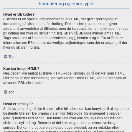
Formatering og emnetyper
Hvad er BBkoder?
BBkoder er en speciel implementering af HTML, der giver god styring af
formatering på visse dele af et indlæg. Det er administratoren som giver
adgang til anvendelse af BBkoder, men du kan også fjerne muligheden for det
pr. indlæg der hvor du skriver indlæg. Stilen på BBkode minder om HTML.
Tags omsluttes af firkantede parenteser, [ og ], fremfor < og >. For at få mere
information om BBkode, se da venligst vejledningen som der er adgang til der
hvor du skriver indlæg.
Top
Kan jeg bruge HTML?
Nej, det er ikke muligt at skrive HTML-kode i indlæg og få det vist som HTML.
Det meste af den formatering, der kan udføres med HTML, kan udføres ved at
anvende BBkode i stedet.
Top
Hvad er smileys?
Smileys, er små grafiske ikoner - eller billeder, som kan benyttes til at signalere
bestemte følelser. De bruges via en kort tekstkode, for eksempel :) betyder
glad, :( betyder ked af det. Den fulde liste over alle smileys kan ses når der
skrives et nyt indlæg. Bemærk at det ikke er god tone at overdrive brugen
smileys. De kan hurtigt gøre et indlæg uoverskueligt, og en redaktør eller