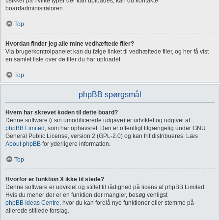
usikker på hvilke typer der kan uploades, kan du kontakte
boardadministratoren.
Top
Hvordan finder jeg alle mine vedhæftede filer?
Via brugerkontrolpanelet kan du følge linket til vedhæftede filer, og her få vist
en samlet liste over de filer du har uploadet.
Top
phpBB spørgsmål
Hvem har skrevet koden til dette board?
Denne software (i sin umodificerede udgave) er udviklet og udgivet af
phpBB Limited
, som har ophavsret. Den er offentligt tilgængelig under GNU
General Public License, version 2 (GPL-2.0) og kan frit distribueres. Læs
About phpBB
for yderligere information.
Top
Hvorfor er funktion X ikke til stede?
Denne software er udviklet og stillet til rådighed på licens af phpBB Limited.
Hvis du mener der er en funktion der mangler, besøg venligst
phpBB Ideas Centre
, hvor du kan forelå nye funktioner eller stemme på
allerede stillede forslag.