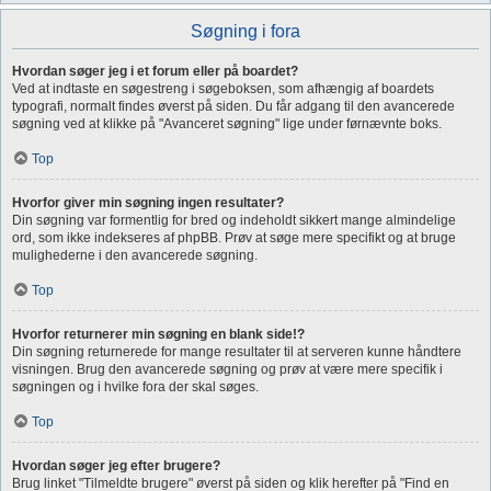
Søgning i fora
Hvordan søger jeg i et forum eller på boardet?
Ved at indtaste en søgestreng i søgeboksen, som afhængig af boardets
typografi, normalt findes øverst på siden. Du får adgang til den avancerede
søgning ved at klikke på "Avanceret søgning" lige under førnævnte boks.
Top
Hvorfor giver min søgning ingen resultater?
Din søgning var formentlig for bred og indeholdt sikkert mange almindelige
ord, som ikke indekseres af phpBB. Prøv at søge mere specifikt og at bruge
mulighederne i den avancerede søgning.
Top
Hvorfor returnerer min søgning en blank side!?
Din søgning returnerede for mange resultater til at serveren kunne håndtere
visningen. Brug den avancerede søgning og prøv at være mere specifik i
søgningen og i hvilke fora der skal søges.
Top
Hvordan søger jeg efter brugere?
Brug linket "Tilmeldte brugere" øverst på siden og klik herefter på "Find en