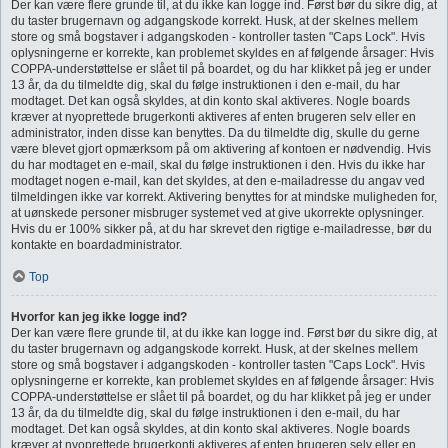
Der kan være flere grunde til, at du ikke kan logge ind. Først bør du sikre dig, at
du taster brugernavn og adgangskode korrekt. Husk, at der skelnes mellem
store og små bogstaver i adgangskoden - kontroller tasten "Caps Lock". Hvis
oplysningerne er korrekte, kan problemet skyldes en af følgende årsager: Hvis
COPPA-understøttelse er slået til på boardet, og du har klikket på jeg er under
13 år, da du tilmeldte dig, skal du følge instruktionen i den e-mail, du har
modtaget. Det kan også skyldes, at din konto skal aktiveres. Nogle boards
kræver at nyoprettede brugerkonti aktiveres af enten brugeren selv eller en
administrator, inden disse kan benyttes. Da du tilmeldte dig, skulle du gerne
være blevet gjort opmærksom på om aktivering af kontoen er nødvendig. Hvis
du har modtaget en e-mail, skal du følge instruktionen i den. Hvis du ikke har
modtaget nogen e-mail, kan det skyldes, at den e-mailadresse du angav ved
tilmeldingen ikke var korrekt. Aktivering benyttes for at mindske muligheden for,
at uønskede personer misbruger systemet ved at give ukorrekte oplysninger.
Hvis du er 100% sikker på, at du har skrevet den rigtige e-mailadresse, bør du
kontakte en boardadministrator.
Top
Hvorfor kan jeg ikke logge ind?
Der kan være flere grunde til, at du ikke kan logge ind. Først bør du sikre dig, at
du taster brugernavn og adgangskode korrekt. Husk, at der skelnes mellem
store og små bogstaver i adgangskoden - kontroller tasten "Caps Lock". Hvis
oplysningerne er korrekte, kan problemet skyldes en af følgende årsager: Hvis
COPPA-understøttelse er slået til på boardet, og du har klikket på jeg er under
13 år, da du tilmeldte dig, skal du følge instruktionen i den e-mail, du har
modtaget. Det kan også skyldes, at din konto skal aktiveres. Nogle boards
kræver at nyoprettede brugerkonti aktiveres af enten brugeren selv eller en