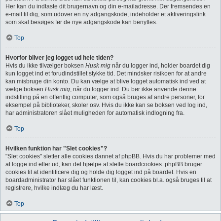
Her kan du indtaste dit brugernavn og din e-mailadresse. Der fremsendes en
e-mail til dig, som udover en ny adgangskode, indeholder et aktiveringslink
som skal besøges før de nye adgangskode kan benyttes.
Top
Hvorfor bliver jeg logget ud hele tiden?
Hvis du ikke tilvælger boksen
Husk mig
når du logger ind, holder boardet dig
kun logget ind et forudindstillet stykke tid. Det mindsker risikoen for at andre
kan misbruge din konto. Du kan vælge at blive logget automatisk ind ved at
vælge boksen
Husk mig
, når du logger ind. Du bør ikke anvende denne
indstilling på en offentlig computer, som også bruges af andre personer, for
eksempel på biblioteker, skoler osv. Hvis du ikke kan se boksen ved log ind,
har administratoren slået muligheden for automatisk indlogning fra.
Top
Hvilken funktion har "Slet cookies"?
"Slet cookies" sletter alle cookies dannet af phpBB. Hvis du har problemer med
at logge ind eller ud, kan det hjælpe at slette boardcookies. phpBB bruger
cookies til at identificere dig og holde dig logget ind på boardet. Hvis en
boardadministrator har slået funktionen til, kan cookies bl.a. også bruges til at
registrere, hvilke indlæg du har læst.
Top