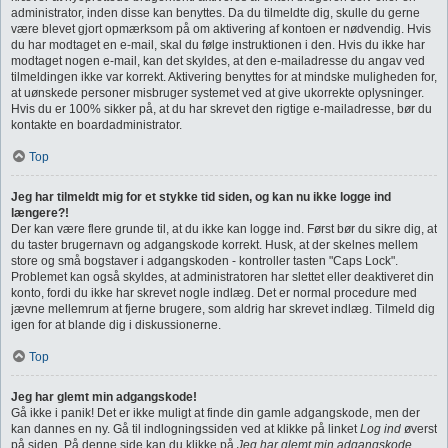
administrator, inden disse kan benyttes. Da du tilmeldte dig, skulle du gerne
være blevet gjort opmærksom på om aktivering af kontoen er nødvendig. Hvis
du har modtaget en e-mail, skal du følge instruktionen i den. Hvis du ikke har
modtaget nogen e-mail, kan det skyldes, at den e-mailadresse du angav ved
tilmeldingen ikke var korrekt. Aktivering benyttes for at mindske muligheden for,
at uønskede personer misbruger systemet ved at give ukorrekte oplysninger.
Hvis du er 100% sikker på, at du har skrevet den rigtige e-mailadresse, bør du
kontakte en boardadministrator.
Top
Jeg har tilmeldt mig for et stykke tid siden, og kan nu ikke logge ind
længere?!
Der kan være flere grunde til, at du ikke kan logge ind. Først bør du sikre dig, at
du taster brugernavn og adgangskode korrekt. Husk, at der skelnes mellem
store og små bogstaver i adgangskoden - kontroller tasten "Caps Lock".
Problemet kan også skyldes, at administratoren har slettet eller deaktiveret din
konto, fordi du ikke har skrevet nogle indlæg. Det er normal procedure med
jævne mellemrum at fjerne brugere, som aldrig har skrevet indlæg. Tilmeld dig
igen for at blande dig i diskussionerne.
Top
Jeg har glemt min adgangskode!
Gå ikke i panik! Det er ikke muligt at finde din gamle adgangskode, men der
kan dannes en ny. Gå til indlogningssiden ved at klikke på linket
Log ind
øverst
på siden. På denne side kan du klikke på
Jeg har glemt min adgangskode
.