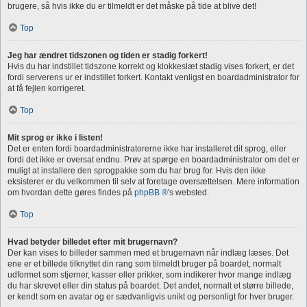
brugere, så hvis ikke du er tilmeldt er det måske på tide at blive det!
Top
Jeg har ændret tidszonen og tiden er stadig forkert!
Hvis du har indstillet tidszone korrekt og klokkeslæt stadig vises forkert, er det
fordi serverens ur er indstillet forkert. Kontakt venligst en boardadministrator for
at få fejlen korrigeret.
Top
Mit sprog er ikke i listen!
Det er enten fordi boardadministratorerne ikke har installeret dit sprog, eller
fordi det ikke er oversat endnu. Prøv at spørge en boardadministrator om det er
muligt at installere den sprogpakke som du har brug for. Hvis den ikke
eksisterer er du velkommen til selv at foretage oversættelsen. Mere information
om hvordan dette gøres findes på
phpBB ®
's websted.
Top
Hvad betyder billedet efter mit brugernavn?
Der kan vises to billeder sammen med et brugernavn når indlæg læses. Det
ene er et billede tilknyttet din rang som tilmeldt bruger på boardet, normalt
udformet som stjerner, kasser eller prikker, som indikerer hvor mange indlæg
du har skrevet eller din status på boardet. Det andet, normalt et større billede,
er kendt som en avatar og er sædvanligvis unikt og personligt for hver bruger.