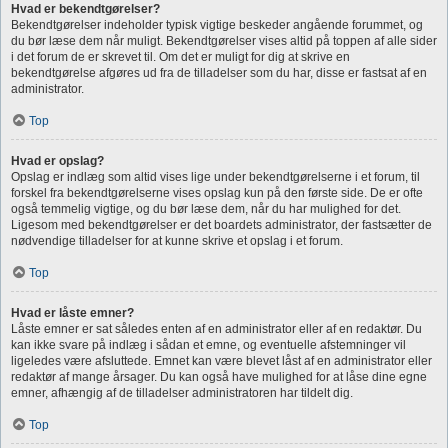
Hvad er bekendtgørelser?
Bekendtgørelser indeholder typisk vigtige beskeder angående forummet, og
du bør læse dem når muligt. Bekendtgørelser vises altid på toppen af alle sider
i det forum de er skrevet til. Om det er muligt for dig at skrive en
bekendtgørelse afgøres ud fra de tilladelser som du har, disse er fastsat af en
administrator.
Top
Hvad er opslag?
Opslag er indlæg som altid vises lige under bekendtgørelserne i et forum, til
forskel fra bekendtgørelserne vises opslag kun på den første side. De er ofte
også temmelig vigtige, og du bør læse dem, når du har mulighed for det.
Ligesom med bekendtgørelser er det boardets administrator, der fastsætter de
nødvendige tilladelser for at kunne skrive et opslag i et forum.
Top
Hvad er låste emner?
Låste emner er sat således enten af en administrator eller af en redaktør. Du
kan ikke svare på indlæg i sådan et emne, og eventuelle afstemninger vil
ligeledes være afsluttede. Emnet kan være blevet låst af en administrator eller
redaktør af mange årsager. Du kan også have mulighed for at låse dine egne
emner, afhængig af de tilladelser administratoren har tildelt dig.
Top