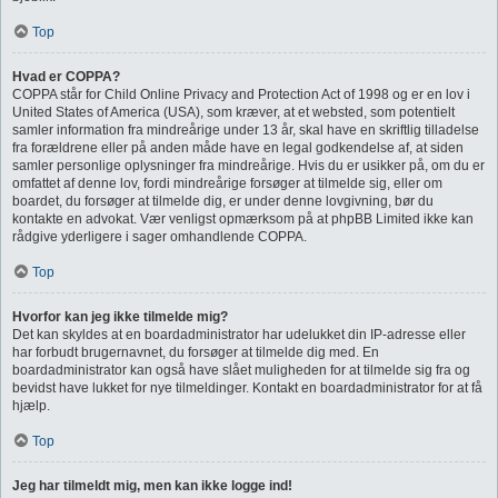
Top
Hvad er COPPA?
COPPA står for Child Online Privacy and Protection Act of 1998 og er en lov i
United States of America (USA), som kræver, at et websted, som potentielt
samler information fra mindreårige under 13 år, skal have en skriftlig tilladelse
fra forældrene eller på anden måde have en legal godkendelse af, at siden
samler personlige oplysninger fra mindreårige. Hvis du er usikker på, om du er
omfattet af denne lov, fordi mindreårige forsøger at tilmelde sig, eller om
boardet, du forsøger at tilmelde dig, er under denne lovgivning, bør du
kontakte en advokat. Vær venligst opmærksom på at phpBB Limited ikke kan
rådgive yderligere i sager omhandlende COPPA.
Top
Hvorfor kan jeg ikke tilmelde mig?
Det kan skyldes at en boardadministrator har udelukket din IP-adresse eller
har forbudt brugernavnet, du forsøger at tilmelde dig med. En
boardadministrator kan også have slået muligheden for at tilmelde sig fra og
bevidst have lukket for nye tilmeldinger. Kontakt en boardadministrator for at få
hjælp.
Top
Jeg har tilmeldt mig, men kan ikke logge ind!