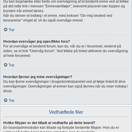
Du kan bogmærke eller bede om overvågning af et bestemt emne ved at klikke
på det rette link i menuen "Emneværktøjer", bekvemt placeret nær toppen og
bunden når emnet læses.
Når du skriver et indlæg i et emne, med boksen "Giv mig besked ved
besvarelse" vinget af, vil du også overvåge emnet.
Top
Hvordan overvåger jeg specifikke fora?
For at overvåge et bestemt forum, kan du, når du er i forummet, nederst på
siden, se et link "Overvåg forum". Ved klikke på linket aktiverer du overvågning
af hele forummet.
Top
Hvordan fjerner jeg mine overvågninger?
Du kan fjerne overvågninger i brugerkontrolpanelet ved at følge linket til dine
overvågninger. Overvågninger af emner kan også fjernes når du viser indlæg i
disse.
Top
Vedhæftede filer
Hvilke filtyper er det tilladt at vedhæfte på dette board?
En boardadministrator kan tillade og forbyde bestemte filtyper. Hvis du er