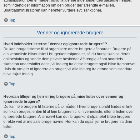
administrator. Der er meget vigtigt at denne indeholder den såkaldte header,
som indeholder information om den bruger der afsendte e-mailen.
Boardadministratoren kan herefter vurdere evt. sanktioner.
Top
Venner og ignorerede brugere
Hvad indeholder listerne "Venner og ignorerede brugere"?
Du kan bruge listerne til at organisere andre brugere af boardet. Brugere på
din venneliste bliver listet i brugerkontrolpanelet, så du hurtigt kan se deres
onlinestatus og sende dem private beskeder. Afhængig af om boardets
skabelon understøtter dette, vil indlæg fra disse brugere også blive fremhævet.
Hvis du vælger at ignorere en bruger, vil alle indlæg fra denne som standard
blive skjult for dig.
Top
Hvordan tilføjer og fjerner jeg brugere på mine lister over venner og
ignorerede brugere?
Du kan føje brugere til listerne på to måder. I hver brugers profil findes et link
som kan bruges, enten til at føje brugeren til din venneliste, eller til listen over
ignorerede brugere. Alternativt kan du i brugerkontrolpanelet tilføje brugere
direkte ved at indtaste brugernavne. Her kan du også fjerne brugere fra dine
lister.
Top