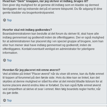
Hvad kan "Gem" knappen, når jeg skriver et indlæg, bruges til?
Den giver dig mulighed for at gemme dit indlæg som en kladde og dermed
færdiggøre det og indsende det på et senere tidspunkt. Du får adgang til dine
gemte kladder via brugerkontrolpanelet.
Top
Hvorfor skal mit indlæg godkendes?
Boardadministratoren kan beslutte at det forum du skriver til, skal have alle
indlæg gennemset og godkendt inden de offentliggøres. Der er også mulighed
for at administratoren har placeret dig i en speciel gruppe af brugere, som han
eller hun mener skal have indlæg gennemset og godkendt, inden de
offentliggøres. Kontakt eventuelt venligst en administrator for yderligere
information.
Top
Hvordan får jeg placeret mit emne øverst?
Ved at klikke på linket "Placer øverst" når du viser dit emne, kan du flytte emnet
til toppen af forummet på den første side. Hvis du ikke kan se linket, kan det
skyldes at denne mulighed er slået fra eller at det mindst tilladte tidsrum for at
kunne placere øverst endnu ikke er forløbet. Du kan også flytte emnet øverst
ved simpelthen at skrive et svar i emnet. Men følg boardets regler herfor, når
du gør dette.
Top