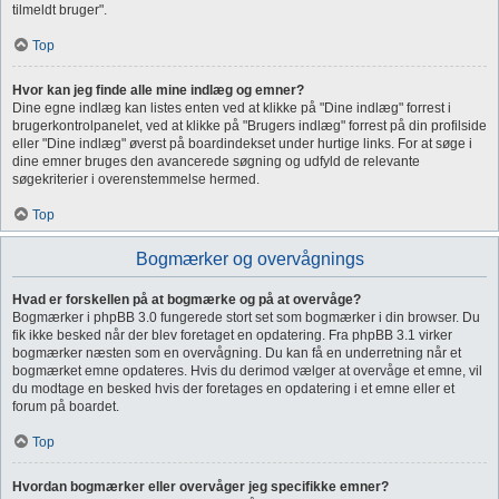
tilmeldt bruger".
Top
Hvor kan jeg finde alle mine indlæg og emner?
Dine egne indlæg kan listes enten ved at klikke på "Dine indlæg" forrest i
brugerkontrolpanelet, ved at klikke på "Brugers indlæg" forrest på din profilside
eller "Dine indlæg" øverst på boardindekset under hurtige links. For at søge i
dine emner bruges den avancerede søgning og udfyld de relevante
søgekriterier i overenstemmelse hermed.
Top
Bogmærker og overvågnings
Hvad er forskellen på at bogmærke og på at overvåge?
Bogmærker i phpBB 3.0 fungerede stort set som bogmærker i din browser. Du
fik ikke besked når der blev foretaget en opdatering. Fra phpBB 3.1 virker
bogmærker næsten som en overvågning. Du kan få en underretning når et
bogmærket emne opdateres. Hvis du derimod vælger at overvåge et emne, vil
du modtage en besked hvis der foretages en opdatering i et emne eller et
forum på boardet.
Top
Hvordan bogmærker eller overvåger jeg specifikke emner?