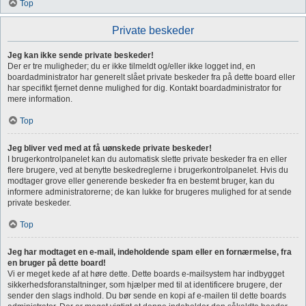
Top
Private beskeder
Jeg kan ikke sende private beskeder!
Der er tre muligheder; du er ikke tilmeldt og/eller ikke logget ind, en
boardadministrator har generelt slået private beskeder fra på dette board eller
har specifikt fjernet denne mulighed for dig. Kontakt boardadministrator for
mere information.
Top
Jeg bliver ved med at få uønskede private beskeder!
I brugerkontrolpanelet kan du automatisk slette private beskeder fra en eller
flere brugere, ved at benytte beskedreglerne i brugerkontrolpanelet. Hvis du
modtager grove eller generende beskeder fra en bestemt bruger, kan du
informere administratorerne; de kan lukke for brugeres mulighed for at sende
private beskeder.
Top
Jeg har modtaget en e-mail, indeholdende spam eller en fornærmelse, fra
en bruger på dette board!
Vi er meget kede af at høre dette. Dette boards e-mailsystem har indbygget
sikkerhedsforanstaltninger, som hjælper med til at identificere brugere, der
sender den slags indhold. Du bør sende en kopi af e-mailen til dette boards