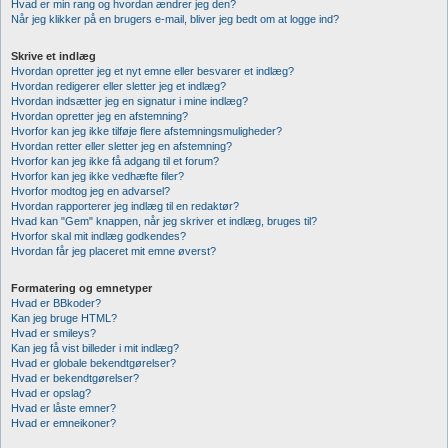
Hvad er min rang og hvordan ændrer jeg den?
Når jeg klikker på en brugers e-mail, bliver jeg bedt om at logge ind?
Skrive et indlæg
Hvordan opretter jeg et nyt emne eller besvarer et indlæg?
Hvordan redigerer eller sletter jeg et indlæg?
Hvordan indsætter jeg en signatur i mine indlæg?
Hvordan opretter jeg en afstemning?
Hvorfor kan jeg ikke tilføje flere afstemningsmuligheder?
Hvordan retter eller sletter jeg en afstemning?
Hvorfor kan jeg ikke få adgang til et forum?
Hvorfor kan jeg ikke vedhæfte filer?
Hvorfor modtog jeg en advarsel?
Hvordan rapporterer jeg indlæg til en redaktør?
Hvad kan "Gem" knappen, når jeg skriver et indlæg, bruges til?
Hvorfor skal mit indlæg godkendes?
Hvordan får jeg placeret mit emne øverst?
Formatering og emnetyper
Hvad er BBkoder?
Kan jeg bruge HTML?
Hvad er smileys?
Kan jeg få vist billeder i mit indlæg?
Hvad er globale bekendtgørelser?
Hvad er bekendtgørelser?
Hvad er opslag?
Hvad er låste emner?
Hvad er emneikoner?