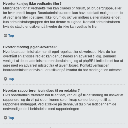
Hvorfor kan jeg ikke vedhæfte filer?
Muligheden for at vedhæfte filer kan tillades pr. forum, pr. brugergruppe, eller
for hver enkelt bruger. Boardadministratoren kan have udeladt muligheden for
at vedhæfte filer i det specifikke forum du skriver indlæg i, eller måske er det
kun administratorgruppen der har denne mulighed. Kontakt administratoren
hvis du stadig er usikker på hvorfor du ikke kan vedhæfte filer.
Top
Hvorfor modtog jeg en advarsel?
Hver boardadministrator har sit eget regelsæt for sit websted. Hvis du har
overtrådt en af disse regler, kan der udstedes en advarsel til dig. Bemærk
venligst at det er administratorens beslutning, og at phpBB Limited intet har at
gøre med en advarsel udstedt fra et givent board. Kontakt venligst en
boardadministrator hvis du er usikker på hvorfor du har modtaget en advarsel.
Top
Hvordan rapporterer jeg indlæg til en redaktør?
Hvis boardadministratoren har tilladt det, kan du gå til det indlæg du ønsker at
rapportere, og du vil på siden kunne se en knap som er beregnet til at
rapportere indlægget. Ved at klikke på denne, vil du blive ledt gennem de
nødvendige trin i forbindelse med rapporteringen.
Top