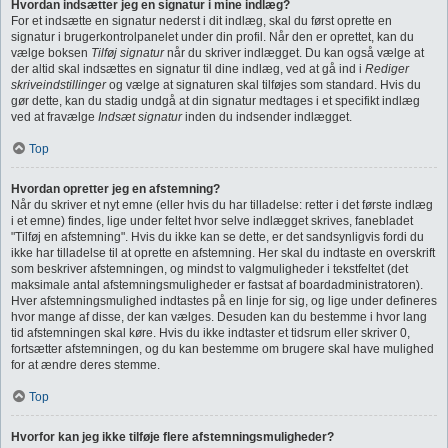
Hvordan indsætter jeg en signatur i mine indlæg?
For et indsætte en signatur nederst i dit indlæg, skal du først oprette en
signatur i brugerkontrolpanelet under din profil. Når den er oprettet, kan du
vælge boksen
Tilføj signatur
når du skriver indlægget. Du kan også vælge at
der altid skal indsættes en signatur til dine indlæg, ved at gå ind i
Rediger
skriveindstillinger
og vælge at signaturen skal tilføjes som standard. Hvis du
gør dette, kan du stadig undgå at din signatur medtages i et specifikt indlæg
ved at fravælge
Indsæt signatur
inden du indsender indlægget.
Top
Hvordan opretter jeg en afstemning?
Når du skriver et nyt emne (eller hvis du har tilladelse: retter i det første indlæg
i et emne) findes, lige under feltet hvor selve indlægget skrives, fanebladet
"Tilføj en afstemning". Hvis du ikke kan se dette, er det sandsynligvis fordi du
ikke har tilladelse til at oprette en afstemning. Her skal du indtaste en overskrift
som beskriver afstemningen, og mindst to valgmuligheder i tekstfeltet (det
maksimale antal afstemningsmuligheder er fastsat af boardadministratoren).
Hver afstemningsmulighed indtastes på en linje for sig, og lige under defineres
hvor mange af disse, der kan vælges. Desuden kan du bestemme i hvor lang
tid afstemningen skal køre. Hvis du ikke indtaster et tidsrum eller skriver 0,
fortsætter afstemningen, og du kan bestemme om brugere skal have mulighed
for at ændre deres stemme.
Top
Hvorfor kan jeg ikke tilføje flere afstemningsmuligheder?