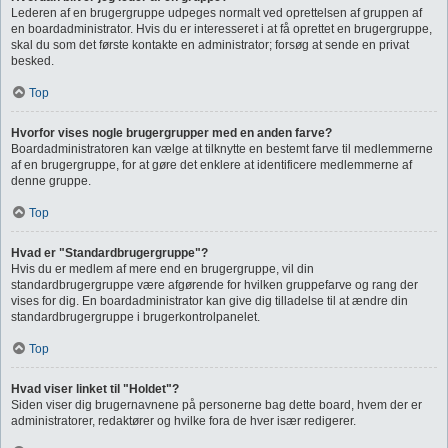
Lederen af en brugergruppe udpeges normalt ved oprettelsen af gruppen af
en boardadministrator. Hvis du er interesseret i at få oprettet en brugergruppe,
skal du som det første kontakte en administrator; forsøg at sende en privat
besked.
Top
Hvorfor vises nogle brugergrupper med en anden farve?
Boardadministratoren kan vælge at tilknytte en bestemt farve til medlemmerne
af en brugergruppe, for at gøre det enklere at identificere medlemmerne af
denne gruppe.
Top
Hvad er "Standardbrugergruppe"?
Hvis du er medlem af mere end en brugergruppe, vil din
standardbrugergruppe være afgørende for hvilken gruppefarve og rang der
vises for dig. En boardadministrator kan give dig tilladelse til at ændre din
standardbrugergruppe i brugerkontrolpanelet.
Top
Hvad viser linket til "Holdet"?
Siden viser dig brugernavnene på personerne bag dette board, hvem der er
administratorer, redaktører og hvilke fora de hver især redigerer.